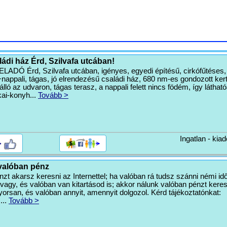
ádi ház Érd, Szilvafa utcában!
Ó Érd, Szilvafa utcában, igényes, egyedi építésű, cirkófűtéses,
+nappali, tágas, jó elrendezésű családi ház, 680 nm-es gondozott kert
ló az udvaron, tágas terasz, a nappali felett nincs födém, így láthat
kai-konyh...
Tovább >
Ingatlan - kiad
>
valóban pénz
zt akarsz keresni az Internettel; ha valóban rá tudsz szánni némi idő
agy, és valóban van kitartásod is; akkor nálunk valóban pénzt kere
rsan, és valóban annyit, amennyit dolgozol. Kérd tájékoztatónkat:
m
...
Tovább >