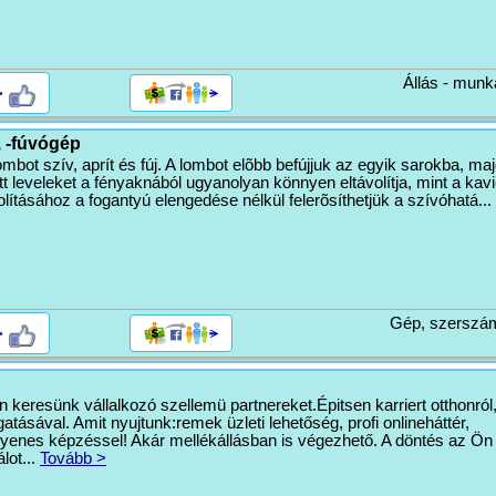
Állás - munk
>
 -fúvógép
ombot szív, aprít és fúj. A lombot elõbb befújjuk az egyik sarokba, ma
lott leveleket a fényaknából ugyanolyan könnyen eltávolítja, mint a kav
olításához a fogantyú elengedése nélkül felerõsíthetjük a szívóhatá...
Gép, szerszá
>
 keresünk vállalkozó szellemü partnereket.Épitsen karriert otthonról
tásával. Amit nyujtunk:remek üzleti lehetőség, profi onlineháttér,
yenes képzéssel! Akár mellékállásban is végezhető. A döntés az Ö
álot...
Tovább >