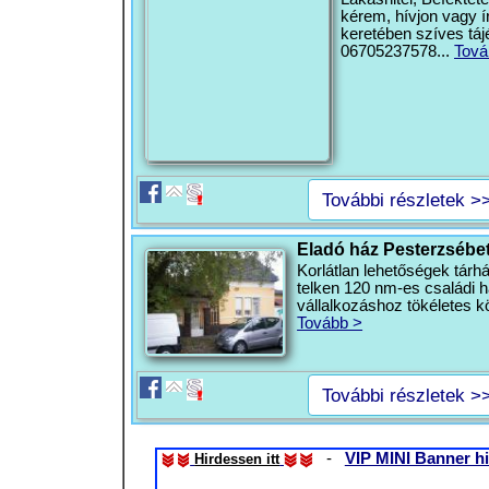
kérem, hívjon vagy í
keretében szíves táj
06705237578...
Tová
További részletek >
Eladó ház Pesterzsébet
Korlátlan lehetőségek tárh
telken 120 nm-es családi 
vállalkozáshoz tökéletes k
Tovább >
További részletek >
-
VIP MINI Banner hi
Hirdessen itt