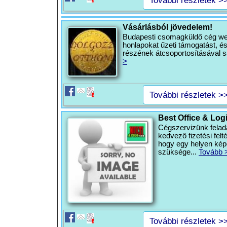
További részletek >
Vásárlásból jövedelem!
Budapesti csomagküldő cég web
honlapokat űzeti támogatást, é
részének átcsoportosításával sa
>
További részletek >
Best Office & Log
Cégszervizünk felada
kedvező fizetési felté
hogy egy helyen kép
szüksége...
Tovább 
További részletek >