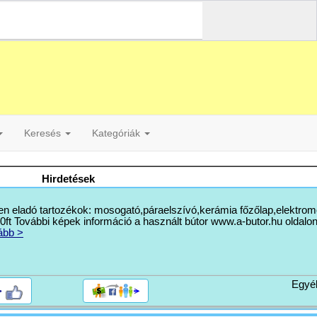
Keresés
Kategóriák
Hirdetések
en eladó tartozékok: mosogató,páraelszívó,kerámia főzőlap,elektrom
t További képek információ a használt bútor www.a-butor.hu oldalon
ább >
Egyé
>