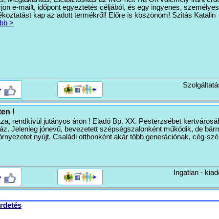
rjon e-mailt, időpont egyeztetés céljából, és egy ingyenes, személyes
ékoztatást kap az adott termékről! Előre is köszönöm! Szitás Katalin
bb >
Szolgáltatá
>
en !
áza, rendkívül jutányos áron ! Eladó Bp. XX. Pesterzsébet kertvárosá
ház. Jelenleg jónevű, bevezetett szépségszalonként működik, de bár
örnyezetet nyújt. Családi otthonként akár több generációnak, cég-szé
Ingatlan - kiad
>
rdetés