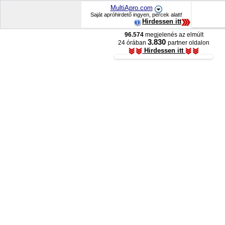
MultiApro.com
Saját apróhirdető ingyen, percek alatt!
Hirdessen itt
96.574
megjelenés az elmúlt
3.830
24 órában
partner oldalon
Hirdessen itt