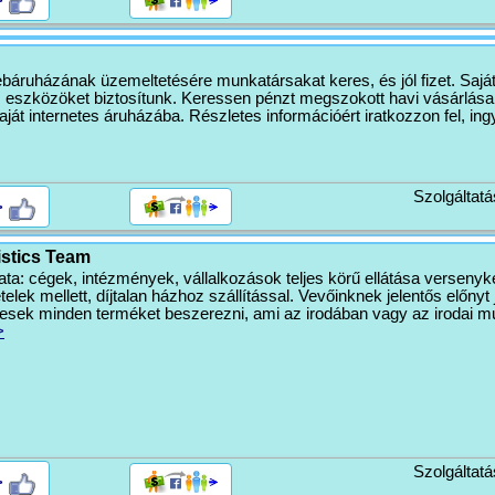
>
áruházának üzemeltetésére munkatársakat keres, és jól fizet. Sajá
s eszközöket biztosítunk. Keressen pénzt megszokott havi vásárlása
ját internetes áruházába. Részletes információért iratkozzon fel, ingy
Szolgáltatá
>
istics Team
ta: cégek, intézmények, vállalkozások teljes körű ellátása versenyk
telek mellett, díjtalan házhoz szállítással. Vevőinknek jelentős előnyt 
esek minden terméket beszerezni, ami az irodában vagy az irodai 
>
Szolgáltatá
>