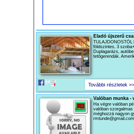
Eladó újszerű csal
TULAJDONOSTÓL ELAD
földszintes, 3 szoba
Duplagarázs, autóbeál
tetőgerendák. Ameri
További részletek >
Valóban munka - 
Ha végre valóban pén
valóban szorgalmas v
méghozzá nagyon gyo
rmtunde@gmail.co