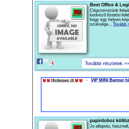
Best Office & Log
Cégszervizünk felada
kedvező fizetési felté
hogy egy helyen kép
szüksége...
Tovább 
További részletek >
-
VIP MINI Banner hi
Hirdessen itt
papirdoboz költö
Jo allapotu, haszna