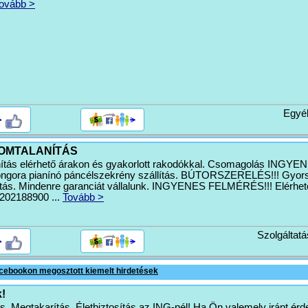
ovább >
Egyé
>
OMTALANÍTÁS
nítás elérhető árakon és gyakorlott rakodókkal. Csomagolás INGYE
ora pianínó páncélszekrény szállítás. BÚTORSZERELÉS!!! Gyors
ítás. Mindenre garanciát vállalunk. INGYENES FELMÉRÉS!!! Elérhe
02188900 ...
Tovább >
Szolgáltatá
>
cebookon megosztott kiemelt hirdetések
!
és, Megtakarítás, Életbiztosítás az ING-nél! Ha Ön valemely iránt érd