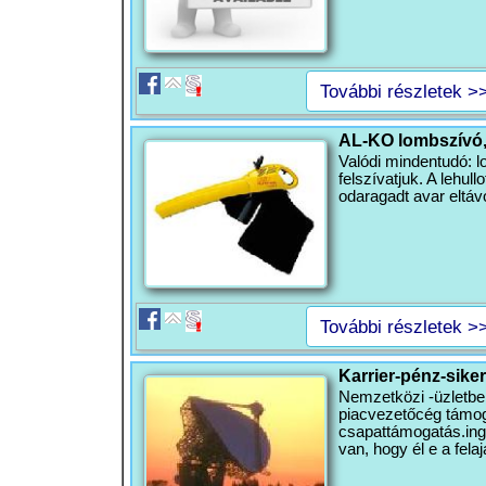
További részletek >
AL-KO lombszívó,
Valódi mindentudó: l
felszívatjuk. A lehul
odaragadt avar eltáv
További részletek >
Karrier-pénz-siker
Nemzetközi -üzletben
piacvezetőcég támoga
csapattámogatás.ing
van, hogy él e a felaj