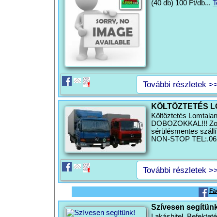
(40 db) 100 Ft/db...
T
További részletek >
KÖLTÖZTETÉS L
Költöztetés Lomtala
DOBOZOKKAL!!! Zong
sérülésmentes száll
NON-STOP TEL:.062
További részletek >
Fa
Szívesen segítünk
Lakáshitel, Befektet