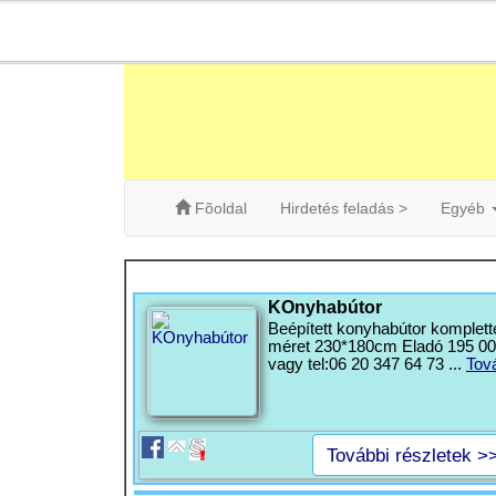
Fõoldal
Hirdetés feladás >
Egyéb
KOnyhabútor
Beépített konyhabútor komplett
méret 230*180cm Eladó 195 000f
vagy tel:06 20 347 64 73 ...
Tov
További részletek >