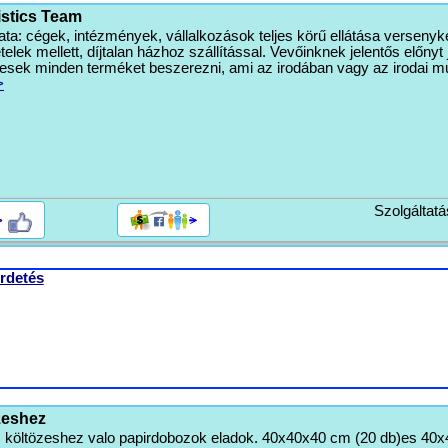
istics Team
ta: cégek, intézmények, vállalkozások teljes körű ellátása versenyk
telek mellett, díjtalan házhoz szállítással. Vevőinknek jelentős előnyt 
esek minden terméket beszerezni, ami az irodában vagy az irodai 
>
Szolgáltatá
>
rdetés
zeshez
lt, költözeshez valo papirdobozok eladok. 40x40x40 cm (20 db)es 4