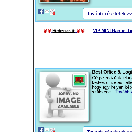
További részletek >
-
VIP MINI Banner hi
Hirdessen itt
Best Office & Log
Cégszervizünk felada
kedvező fizetési felté
hogy egy helyen kép
szüksége...
Tovább 