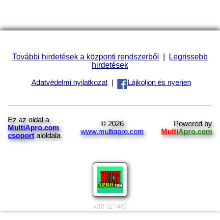
További hirdetések a központi rendszerből
|
Legrissebb
hirdetések
Adatvédelmi nyilatkozat
|
Lájkoljon és nyerjen
Ez az oldal a
© 2026
Powered by
MultiApro.com
www.multiapro.com
Multi
Apro.com
csoport
aloldala
v38 (2145)