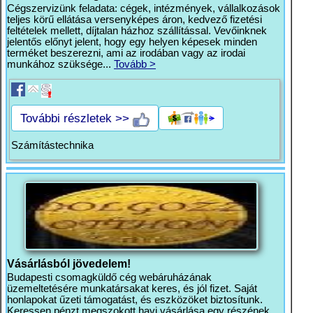
Cégszervizünk feladata: cégek, intézmények, vállalkozások
teljes körű ellátása versenyképes áron, kedvező fizetési
feltételek mellett, díjtalan házhoz szállítással. Vevőinknek
jelentős előnyt jelent, hogy egy helyen képesek minden
terméket beszerezni, ami az irodában vagy az irodai
munkához szüksége...
Tovább >
További részletek >>
Számítástechnika
Vásárlásból jövedelem!
Budapesti csomagküldő cég webáruházának
üzemeltetésére munkatársakat keres, és jól fizet. Saját
honlapokat űzeti támogatást, és eszközöket biztosítunk.
Keressen pénzt megszokott havi vásárlása egy részének