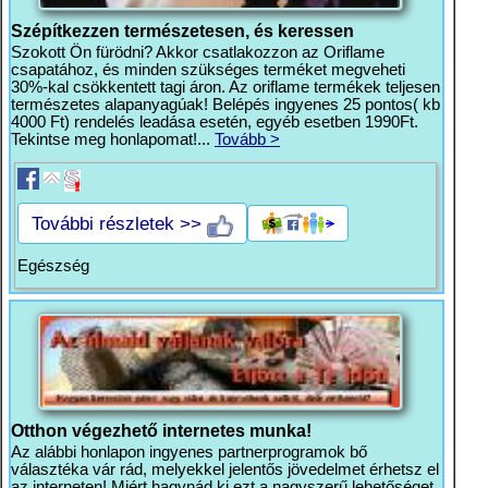
Szépítkezzen természetesen, és keressen
Szokott Ön fürödni? Akkor csatlakozzon az Oriflame
csapatához, és minden szükséges terméket megveheti
30%-kal csökkentett tagi áron. Az oriflame termékek teljesen
természetes alapanyagúak! Belépés ingyenes 25 pontos( kb
4000 Ft) rendelés leadása esetén, egyéb esetben 1990Ft.
Tekintse meg honlapomat!...
Tovább >
További részletek >>
Egészség
Otthon végezhető internetes munka!
Az alábbi honlapon ingyenes partnerprogramok bő
választéka vár rád, melyekkel jelentős jövedelmet érhetsz el
az interneten! Miért hagynád ki ezt a nagyszerű lehetőséget,