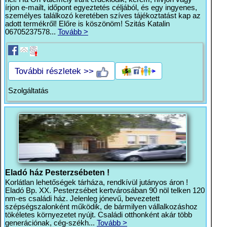
írjon e-mailt, időpont egyeztetés céljából, és egy ingyenes,
személyes találkozó keretében szíves tájékoztatást kap az
adott termékről! Előre is köszönöm! Szitás Katalin
06705237578...
Tovább >
További részletek >>
Szolgáltatás
Eladó ház Pesterzsébeten !
Korlátlan lehetőségek tárháza, rendkívül jutányos áron !
Eladó Bp. XX. Pesterzsébet kertvárosában 90 nöl telken 120
nm-es családi ház. Jelenleg jónevű, bevezetett
szépségszalonként működik, de bármilyen vállalkozáshoz
tökéletes környezetet nyújt. Családi otthonként akár több
generációnak, cég-székh...
Tovább >