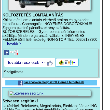
KÖLTÖZTETÉS LOMTALANÍTÁS
Költöztetés Lomtalanítás elérhető árakon és gyakorlott
rakodókkal. Csomagolás INGYENES DOBOZOKKAL!!!
Zongora pianínó páncélszekrény szállítás.
BÚTORSZERELÉS!!! Gyors pontos sérülésmentes
szállítás. Mindenre garanciát vállalunk. INGYENES
FELMÉRÉS!!! Elérhetőség NON-STOP TEL:.06202188900
...
Tovább >
További részletek >>
Szolgáltatás
Facebookon megosztott kiemelt hirdetések
Szívesen segítünk!
Lakáshitel, Befektetés, Megtakarítás, Életbiztosítás az ING-
nél! Ha Ön valemely iránt érdeklődik, kérem, hívjon vagy