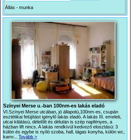
Állás - munka
Színyei Merse u.-ban 100nm-es lakás eladó
VI.Színyei Merse utcában, jó állapotú,100nm-es, csupán
esztétikai felújítást igénylő lakás eladó. A lakás III. emeleti,
utcai kilátású, délelőtt és délután is szép napfényes, a
házban lift nincs. A lakás rendkívül kedvező elosztású: 3
külön és egybe is nyíló szoba, hall, tágas konyha, külön wc,
kamr...
Tovább >