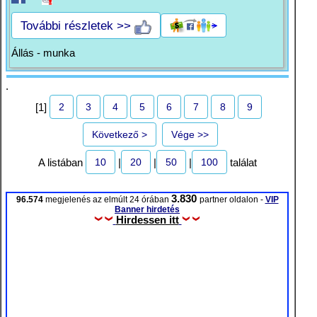
További részletek >>
Állás - munka
.
2
3
4
5
6
7
8
9
[1]
Következő >
Vége >>
10
20
50
100
A listában
|
|
|
találat
3.830
96.574
megjelenés az elmúlt 24 órában
partner oldalon -
VIP
Banner hirdetés
Hirdessen itt