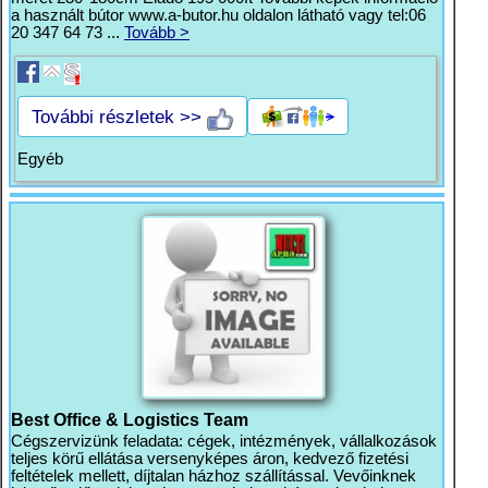
a használt bútor www.a-butor.hu oldalon látható vagy tel:06
20 347 64 73 ...
Tovább >
További részletek >>
Egyéb
Best Office & Logistics Team
Cégszervizünk feladata: cégek, intézmények, vállalkozások
teljes körű ellátása versenyképes áron, kedvező fizetési
feltételek mellett, díjtalan házhoz szállítással. Vevőinknek