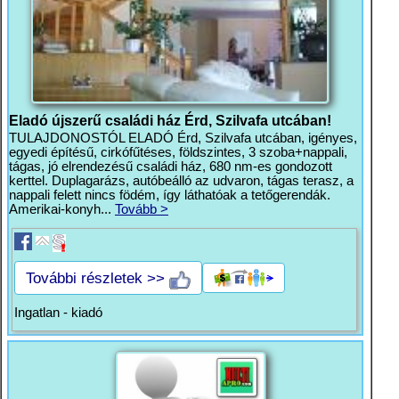
Eladó újszerű családi ház Érd, Szilvafa utcában!
TULAJDONOSTÓL ELADÓ Érd, Szilvafa utcában, igényes,
egyedi építésű, cirkófűtéses, földszintes, 3 szoba+nappali,
tágas, jó elrendezésű családi ház, 680 nm-es gondozott
kerttel. Duplagarázs, autóbeálló az udvaron, tágas terasz, a
nappali felett nincs födém, így láthatóak a tetőgerendák.
Amerikai-konyh...
Tovább >
További részletek >>
Ingatlan - kiadó