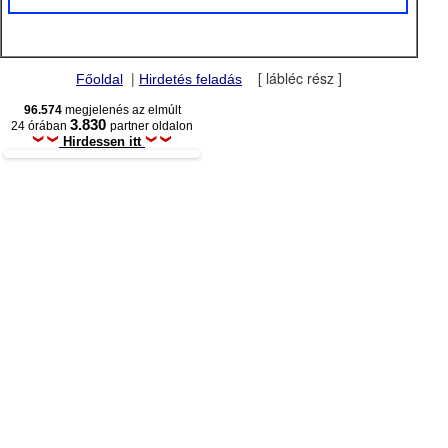
|
[ lábléc rész ]
Főoldal
Hirdetés feladás
96.574
megjelenés az elmúlt
3.830
24 órában
partner oldalon
Hirdessen itt