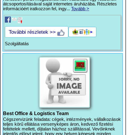
átcsoportosításával saját internetes áruházába. Részletes
információért iratkozzon fel, ingy...
Tovább >
További részletek >>
Szolgáltatás
Best Office & Logistics Team
Cégszervizünk feladata: cégek, intézmények, vállalkozások
teljes körű ellátása versenyképes áron, kedvező fizetési
feltételek mellett, díjtalan házhoz szállítással. Vevőinknek
jelentős előnyt jelent, hogy egy helyen képesek minden