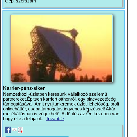
Gép, szerszám
Karrier-pénz-siker
Nemzetközi -üzletben keresünk vállalkozó szellemü
partnereket.Épitsen karriert otthonról, egy piacvezetőcég
támogatásával. Amit nyujtunk:remek üzleti lehetőség, profi
onlineháttér, csapattámogatás.ingyenes képzéssel! Akár
mellékállásban is végezhető. A döntés az Ön kezében van,
hogy él e a felajálot...
Tovább >