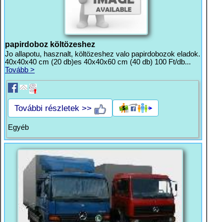
papirdoboz költözeshez
Jo allapotu, hasznalt, költözeshez valo papirdobozok eladok.
40x40x40 cm (20 db)es 40x40x60 cm (40 db) 100 Ft/db...
Tovább >
További részletek >>
Egyéb