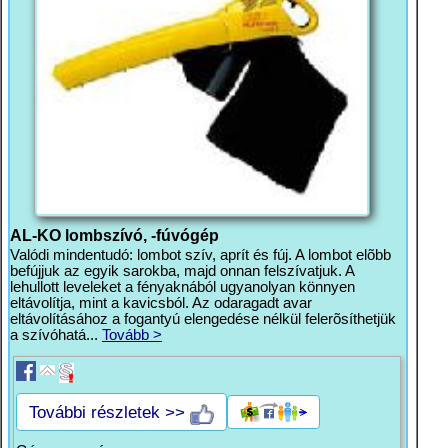
AL-KO lombszívó, -fúvógép
Valódi mindentudó: lombot szív, aprít és fúj. A lombot elõbb
befújjuk az egyik sarokba, majd onnan felszívatjuk. A
lehullott leveleket a fényaknából ugyanolyan könnyen
eltávolítja, mint a kavicsból. Az odaragadt avar
eltávolításához a fogantyú elengedése nélkül felerõsíthetjük
a szívóhatá...
Tovább >
További részletek >>