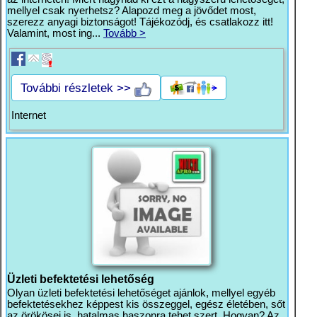
mellyel csak nyerhetsz? Alapozd meg a jövődet most,
szerezz anyagi biztonságot! Tájékozódj, és csatlakozz itt!
Valamint, most ing...
Tovább >
További részletek >>
Internet
Üzleti befektetési lehetőség
Olyan üzleti befektetési lehetőséget ajánlok, mellyel egyéb
befektetésekhez képpest kis összeggel, egész életében, sőt
az örökösei is, hatalmas haszonra tehet szert. Hogyan? Az