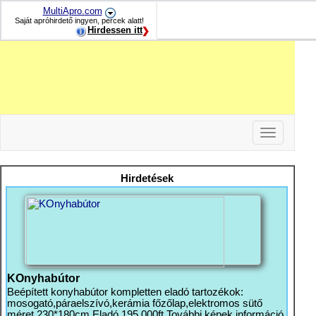
MultiApro.com
Saját apróhirdető ingyen, percek alatt!
Hirdessen itt
Toggle
navigation
-
-
Hirdetések
-
KOnyhabútor
Beépített konyhabútor kompletten eladó tartozékok:
mosogató,páraelszívó,kerámia főzőlap,elektromos sütő
méret 230*180cm Eladó 195 000ft További képek információ