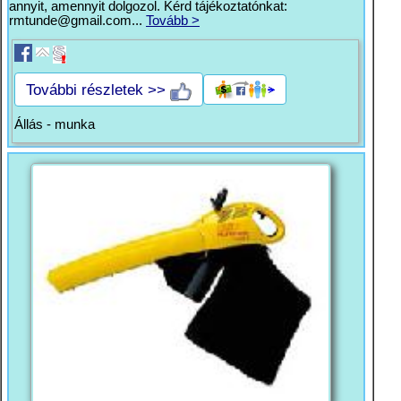
annyit, amennyit dolgozol. Kérd tájékoztatónkat:
rmtunde@gmail.com
...
Tovább >
További részletek >>
Állás - munka