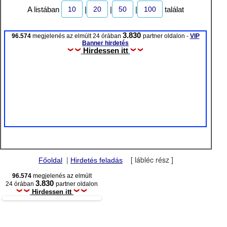
10
20
50
100
A listában
|
|
|
találat
3.830
96.574
megjelenés az elmúlt 24 órában
partner oldalon -
VIP
Banner hirdetés
Hirdessen itt
|
[ lábléc rész ]
Főoldal
Hirdetés feladás
96.574
megjelenés az elmúlt
3.830
24 órában
partner oldalon
Hirdessen itt