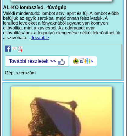
AL-KO lombszívó, -fúvógép
Valódi mindentudó: lombot szív, aprít és fúj. A lombot elõbb
befújjuk az egyik sarokba, majd onnan felszívatjuk. A
lehullott leveleket a fényaknából ugyanolyan könnyen
eltávolítja, mint a kavicsból. Az odaragadt avar
eltávolításához a fogantyú elengedése nélkül felerõsíthetjük
a szívóhatá...
Tovább >
További részletek >>
Gép, szerszám