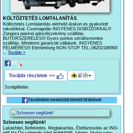
KÖLTÖZTETÉS LOMTALANÍTÁS
Költöztetés Lomtalanítás elérhető árakon és gyakorlott
rakodókkal. Csomagolás INGYENES DOBOZOKKAL!!!
Zongora pianínó páncélszekrény szállítás.
BÚTORSZERELÉS!!! Gyors pontos sérülésmentes
szállítás. Mindenre garanciát vállalunk. INGYENES
FELMÉRÉS!!! Elérhetőség NON-STOP TEL:.06202188900
...
Tovább >
További részletek >>
Szolgáltatás
Facebookon megosztott kiemelt hirdetések
Szívesen segítünk!
Lakáshitel, Befektetés, Megtakarítás, Életbiztosítás az ING-
nél! Ha Ön valemely iránt érdeklődik, kérem, hívjon vagy