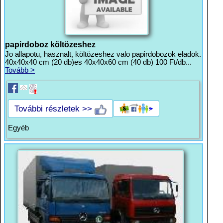
papirdoboz költözeshez
Jo allapotu, hasznalt, költözeshez valo papirdobozok eladok.
40x40x40 cm (20 db)es 40x40x60 cm (40 db) 100 Ft/db...
Tovább >
További részletek >>
Egyéb