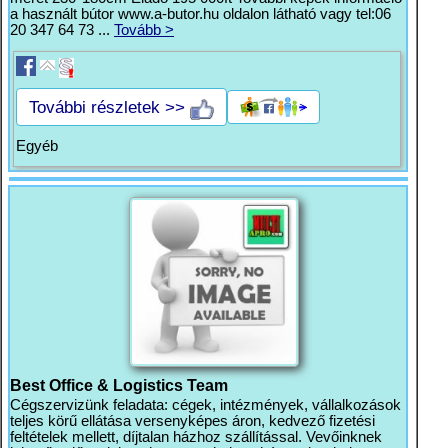
a használt bútor www.a-butor.hu oldalon látható vagy tel:06
20 347 64 73 ...
Tovább >
További részletek >>
Egyéb
Best Office & Logistics Team
Cégszervizünk feladata: cégek, intézmények, vállalkozások
teljes körű ellátása versenyképes áron, kedvező fizetési
feltételek mellett, díjtalan házhoz szállítással. Vevőinknek