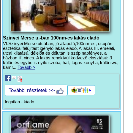
Színyei Merse u.-ban 100nm-es lakás eladó
VI.Színyei Merse utcában, jó állapotú,100nm-es, csupán
esztétikai felújítást igénylő lakás eladó. A lakás III. emeleti,
utcai kilátású, délelőtt és délután is szép napfényes, a
házban lift nincs. A lakás rendkívül kedvező elosztású: 3
külön és egybe is nyíló szoba, hall, tágas konyha, külön wc,
kamr...
Tovább >
További részletek >>
Ingatlan - kiadó