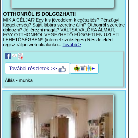
OTTHONRÓL IS DOLGOZHAT!!
MIK A CÉLJAI? Egy kis jövedelem kiegészités? Pénzügyi
függetlenség? Saját lábára szeretne állni? Otthonról szeretne
dolgozni? Jól érezni magát? VÁLTSA VALÓRA ÁLMAIT,
EGY OTTHONRÓL VÉGEZHETŐ FÜGGETLEN ÜZLETI
LEHETŐSÉGBEN!! (internet szükséges) Részletekért
regisztráljon web-oldalunko...
Tovább >
További részletek >>
Állás - munka