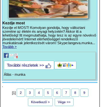
Kezdje most
Kezdje el MOST! Komolyan gondolja, hogy változtani
szeretne az életén és anyagi helyzetén? Akkor itt a
lehetőség! Itt megmutathatja, hogy tesz is az egyre növekvő
jövedelemért! Internet elérhetőséggel rendelkező
munkatársak jelentkezését várom! Skype:langeva.munka...
Tovább >
További részletek >>
Állás - munka
.
2
3
4
5
6
7
8
9
[1]
Következő >
Vége >>