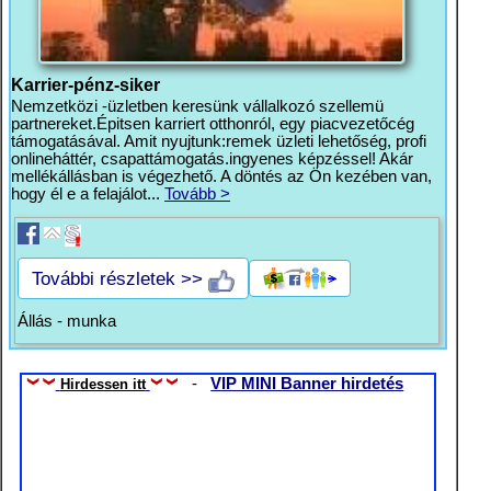
Karrier-pénz-siker
Nemzetközi -üzletben keresünk vállalkozó szellemü
partnereket.Épitsen karriert otthonról, egy piacvezetőcég
támogatásával. Amit nyujtunk:remek üzleti lehetőség, profi
onlineháttér, csapattámogatás.ingyenes képzéssel! Akár
mellékállásban is végezhető. A döntés az Ön kezében van,
hogy él e a felajálot...
Tovább >
További részletek >>
Állás - munka
-
VIP MINI Banner hirdetés
Hirdessen itt