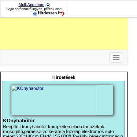
MultiApro.com
Saját apróhirdető ingyen, percek alatt!
Hirdessen itt
Toggle
navigation
-
-
Hirdetések
-
KOnyhabútor
Beépített konyhabútor kompletten eladó tartozékok:
mosogató,páraelszívó,kerámia főzőlap,elektromos sütő
méret 230*180cm Eladó 195 000ft További képek információ