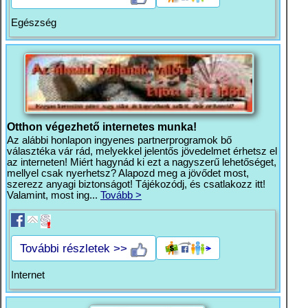
Egészség
Otthon végezhető internetes munka!
Az alábbi honlapon ingyenes partnerprogramok bő
választéka vár rád, melyekkel jelentős jövedelmet érhetsz el
az interneten! Miért hagynád ki ezt a nagyszerű lehetőséget,
mellyel csak nyerhetsz? Alapozd meg a jövődet most,
szerezz anyagi biztonságot! Tájékozódj, és csatlakozz itt!
Valamint, most ing...
Tovább >
További részletek >>
Internet