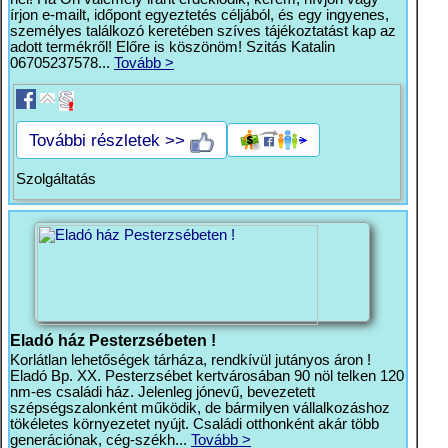
írjon e-mailt, időpont egyeztetés céljából, és egy ingyenes,
személyes találkozó keretében szíves tájékoztatást kap az
adott termékről! Előre is köszönöm! Szitás Katalin
06705237578...
Tovább >
További részletek >>
Szolgáltatás
Eladó ház Pesterzsébeten !
Korlátlan lehetőségek tárháza, rendkívül jutányos áron !
Eladó Bp. XX. Pesterzsébet kertvárosában 90 nöl telken 120
nm-es családi ház. Jelenleg jónevű, bevezetett
szépségszalonként működik, de bármilyen vállalkozáshoz
tökéletes környezetet nyújt. Családi otthonként akár több
generációnak, cég-székh...
Tovább >