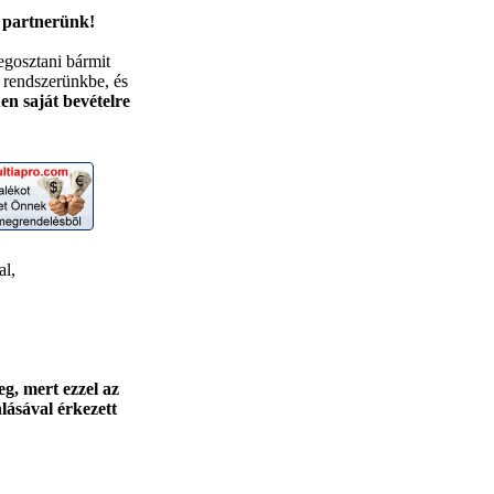
a partnerünk!
egosztani bármit
k rendszerünkbe, és
en saját bevételre
l,
, mert ezzel az
lásával érkezett