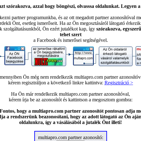
zt szórakozva, azzal hogy böngészi, olvasssa oldalunkat. Legyen 
tkezni partner programunkba, és az ott megadott partner azonosítóval m
rdekli Önt, esetleg ismerőseit. Ha az Ön megosztásáról látogató érkezi
k szolgáltatásunkból, Ön ezért jutalékot kap, így
szórakozva, egyszerű
tehet szert
a Facebook és ismerősei segítségével.
mennyiben Ön még nem rendelkezik multiapro.com partner azonosítóva
kérem regisztráljon a következő linkre kattintva:
Regisztráció >
Ha Ön már rendelkezik multiapro.com partner azonosítóval,
kérem írja be az azonosítót és kattintson a megosztom gombra:
ntos, hogy a multiapro.com partner azonosítót pontosan adja meg
dja a rendszerünk beazonosítani, hogy az adott látogató az Ön aján
oldalunkra, így a vásálásából a jutalék Önt illeti!
multiapro.com partner azonosító: