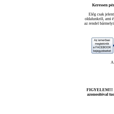
Keressen pén
Elég csak jelen
oldalunkról, ami é
az rendel bármelyi
A
FIGYELEM!!! Fo
azonosítóval tu