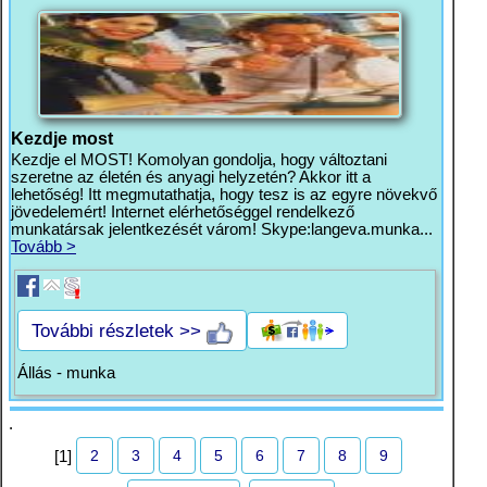
Kezdje most
Kezdje el MOST! Komolyan gondolja, hogy változtani
szeretne az életén és anyagi helyzetén? Akkor itt a
lehetőség! Itt megmutathatja, hogy tesz is az egyre növekvő
jövedelemért! Internet elérhetőséggel rendelkező
munkatársak jelentkezését várom! Skype:langeva.munka...
Tovább >
További részletek >>
Állás - munka
.
2
3
4
5
6
7
8
9
[1]