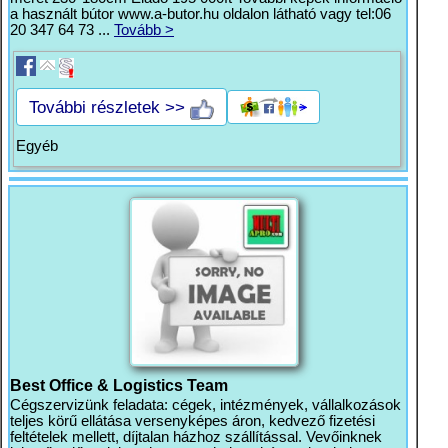
a használt bútor www.a-butor.hu oldalon látható vagy tel:06
20 347 64 73 ...
Tovább >
További részletek >>
Egyéb
Best Office & Logistics Team
Cégszervizünk feladata: cégek, intézmények, vállalkozások
teljes körű ellátása versenyképes áron, kedvező fizetési
feltételek mellett, díjtalan házhoz szállítással. Vevőinknek