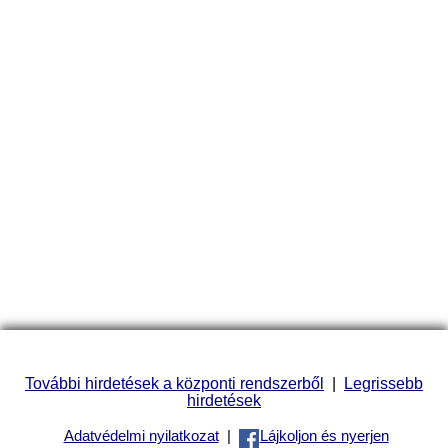
További hirdetések a központi rendszerből
|
Legrissebb
hirdetések
Adatvédelmi nyilatkozat
|
Lájkoljon és nyerjen