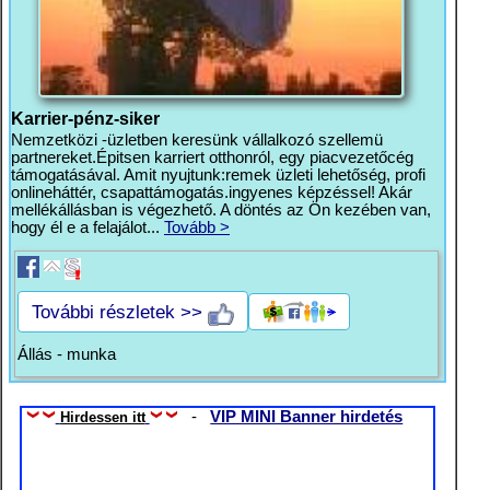
Karrier-pénz-siker
Nemzetközi -üzletben keresünk vállalkozó szellemü
partnereket.Épitsen karriert otthonról, egy piacvezetőcég
támogatásával. Amit nyujtunk:remek üzleti lehetőség, profi
onlineháttér, csapattámogatás.ingyenes képzéssel! Akár
mellékállásban is végezhető. A döntés az Ön kezében van,
hogy él e a felajálot...
Tovább >
További részletek >>
Állás - munka
-
VIP MINI Banner hirdetés
Hirdessen itt