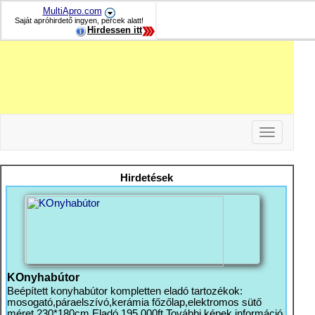
MultiApro.com
Saját apróhirdető ingyen, percek alatt!
Hirdessen itt
Toggle
navigation
-
-
Hirdetések
-
KOnyhabútor
Beépített konyhabútor kompletten eladó tartozékok:
mosogató,páraelszívó,kerámia főzőlap,elektromos sütő
méret 230*180cm Eladó 195 000ft További képek információ