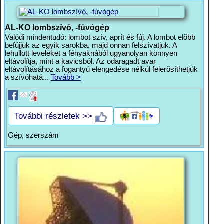
AL-KO lombszívó, -fúvógép
Valódi mindentudó: lombot szív, aprít és fúj. A lombot elõbb
befújjuk az egyik sarokba, majd onnan felszívatjuk. A
lehullott leveleket a fényaknából ugyanolyan könnyen
eltávolítja, mint a kavicsból. Az odaragadt avar
eltávolításához a fogantyú elengedése nélkül felerõsíthetjük
a szívóhatá...
Tovább >
További részletek >>
Gép, szerszám