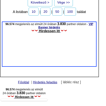
Következő >
Vége >>
10
20
50
100
A listában
|
|
|
találat
3.830
96.574
megjelenés az elmúlt 24 órában
partner oldalon -
VIP
Banner hirdetés
Hirdessen itt
|
[ lábléc rész ]
Főoldal
Hirdetés feladás
96.574
megjelenés az elmúlt
3.830
24 órában
partner oldalon
Hirdessen itt