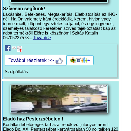
Szívesen segítünk!
Lakáshitel, Befektetés, Megtakarítás, Életbiztosítás az ING-
nél! Ha Ön valemely iránt érdeklődik, kérem, hívjon vagy
írjon e-mailt, időpont egyeztetés céljából, és egy ingyenes,
személyes találkozó keretében szíves tájékoztatást kap az
adott termékről! Előre is köszönöm! Szitás Katalin
06705237578...
Tovább >
További részletek >>
Szolgáltatás
Eladó ház Pesterzsébeten !
Korlátlan lehetőségek tárháza, rendkívül jutányos áron !
Eladó Bp. XX. Pesterzsébet kertvárosában 90 nöl telken 120