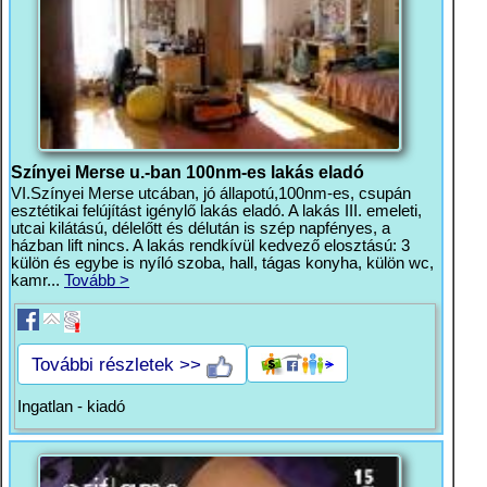
Színyei Merse u.-ban 100nm-es lakás eladó
VI.Színyei Merse utcában, jó állapotú,100nm-es, csupán
esztétikai felújítást igénylő lakás eladó. A lakás III. emeleti,
utcai kilátású, délelőtt és délután is szép napfényes, a
házban lift nincs. A lakás rendkívül kedvező elosztású: 3
külön és egybe is nyíló szoba, hall, tágas konyha, külön wc,
kamr...
Tovább >
További részletek >>
Ingatlan - kiadó