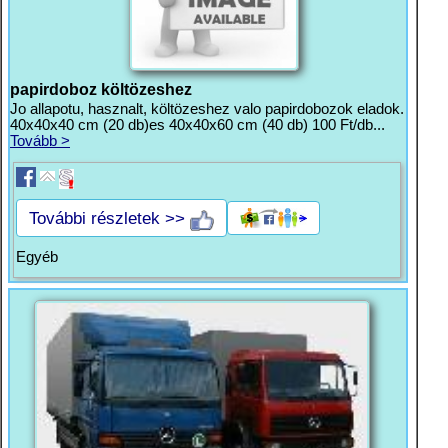
papirdoboz költözeshez
Jo allapotu, hasznalt, költözeshez valo papirdobozok eladok.
40x40x40 cm (20 db)es 40x40x60 cm (40 db) 100 Ft/db...
Tovább >
További részletek >>
Egyéb