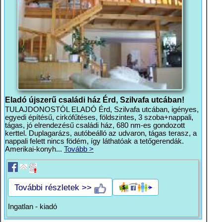
Eladó újszerű családi ház Érd, Szilvafa utcában!
TULAJDONOSTÓL ELADÓ Érd, Szilvafa utcában, igényes,
egyedi építésű, cirkófűtéses, földszintes, 3 szoba+nappali,
tágas, jó elrendezésű családi ház, 680 nm-es gondozott
kerttel. Duplagarázs, autóbeálló az udvaron, tágas terasz, a
nappali felett nincs födém, így láthatóak a tetőgerendák.
Amerikai-konyh...
Tovább >
További részletek >>
Ingatlan - kiadó