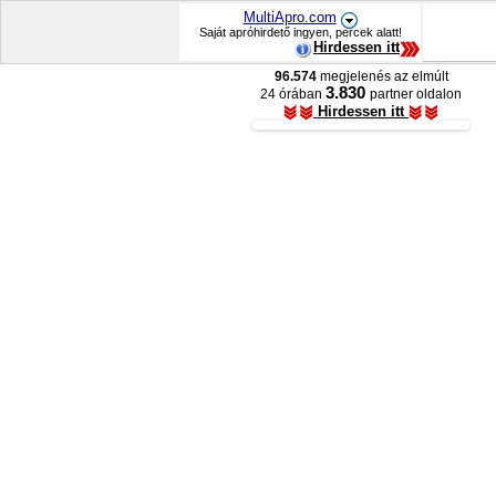
MultiApro.com
Saját apróhirdető ingyen, percek alatt!
Hirdessen itt
96.574
megjelenés az elmúlt
3.830
24 órában
partner oldalon
Hirdessen itt