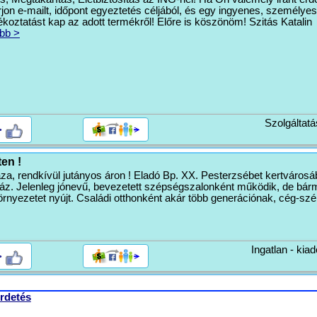
rjon e-mailt, időpont egyeztetés céljából, és egy ingyenes, személyes
ékoztatást kap az adott termékről! Előre is köszönöm! Szitás Katalin
bb >
Szolgáltatá
>
en !
áza, rendkívül jutányos áron ! Eladó Bp. XX. Pesterzsébet kertvárosá
ház. Jelenleg jónevű, bevezetett szépségszalonként működik, de bár
örnyezetet nyújt. Családi otthonként akár több generációnak, cég-szé
Ingatlan - kiad
>
rdetés