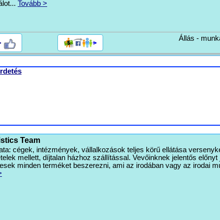
álot...
Tovább >
Állás - munk
>
rdetés
istics Team
ta: cégek, intézmények, vállalkozások teljes körű ellátása versenyk
telek mellett, díjtalan házhoz szállítással. Vevőinknek jelentős előnyt 
esek minden terméket beszerezni, ami az irodában vagy az irodai 
>