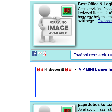
Best Office & Log
Cégszervizünk felada
kedvező fizetési felté
hogy egy helyen kép
szüksége...
Tovább 
További részletek >
-
VIP MINI Banner hi
Hirdessen itt
papirdoboz költö
Jo allapotu, haszna