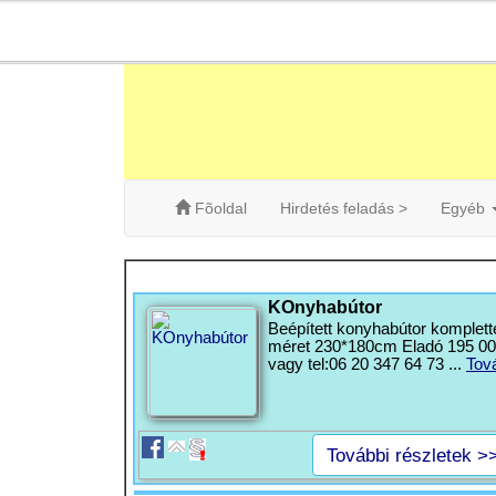
Fõoldal
Hirdetés feladás >
Egyéb
KOnyhabútor
Beépített konyhabútor komplett
méret 230*180cm Eladó 195 000f
vagy tel:06 20 347 64 73 ...
Tov
További részletek >