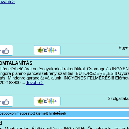
ovább >
Egyé
>
OMTALANÍTÁS
nítás elérhető árakon és gyakorlott rakodókkal. Csomagolás INGYE
ora pianínó páncélszekrény szállítás. BÚTORSZERELÉS!!! Gyors
ítás. Mindenre garanciát vállalunk. INGYENES FELMÉRÉS!!! Elérhe
02188900 ...
Tovább >
Szolgáltatá
>
cebookon megosztott kiemelt hirdetések
!
és, Megtakarítás, Életbiztosítás az ING-nél! Ha Ön valemely iránt érd