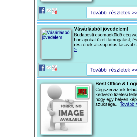
További részletek >
Vásárlásból jövedelem!
Budapesti csomagküldő cég web
honlapokat űzeti támogatást, é
részének átcsoportosításával sa
>
További részletek >
Best Office & Log
Cégszervizünk felada
kedvező fizetési felté
hogy egy helyen kép
szüksége...
Tovább 