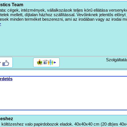
istics Team
ta: cégek, intézmények, vállalkozások teljes körű ellátása versenyk
telek mellett, díjtalan házhoz szállítással. Vevőinknek jelentős előnyt 
esek minden terméket beszerezni, ami az irodában vagy az irodai 
>
Szolgáltatá
>
rdetés
zeshez
lt, költözeshez valo papirdobozok eladok. 40x40x40 cm (20 db)es 4