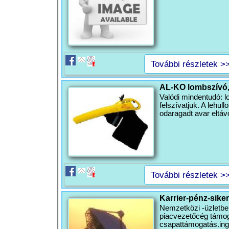
További részletek >
AL-KO lombszívó,
Valódi mindentudó: l
felszívatjuk. A lehul
odaragadt avar eltáv
További részletek >
Karrier-pénz-siker
Nemzetközi -üzletben
piacvezetőcég támoga
csapattámogatás.ing