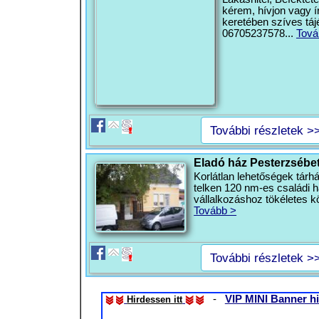
kérem, hívjon vagy í
keretében szíves táj
06705237578...
Tová
További részletek >
Eladó ház Pesterzsébet
Korlátlan lehetőségek tárh
telken 120 nm-es családi 
vállalkozáshoz tökéletes k
Tovább >
További részletek >
-
VIP MINI Banner hi
Hirdessen itt