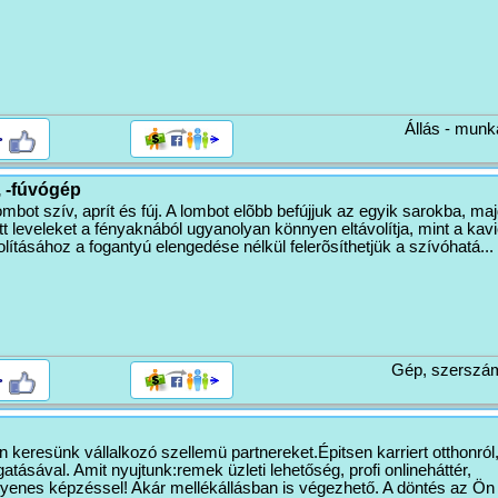
Állás - munk
>
 -fúvógép
ombot szív, aprít és fúj. A lombot elõbb befújjuk az egyik sarokba, ma
lott leveleket a fényaknából ugyanolyan könnyen eltávolítja, mint a kav
olításához a fogantyú elengedése nélkül felerõsíthetjük a szívóhatá...
Gép, szerszá
>
 keresünk vállalkozó szellemü partnereket.Épitsen karriert otthonról
tásával. Amit nyujtunk:remek üzleti lehetőség, profi onlineháttér,
yenes képzéssel! Akár mellékállásban is végezhető. A döntés az Ö