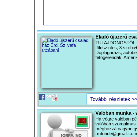
Eladó újszerű csal
TULAJDONOSTÓL ELAD
földszintes, 3 szoba
Duplagarázs, autóbeál
tetőgerendák. Ameri
További részletek >
Valóban munka - 
Ha végre valóban pén
valóban szorgalmas v
méghozzá nagyon gyo
rmtunde@gmail.co