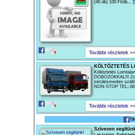
(40 db) 100 Ft/db...
T
További részletek >
KÖLTÖZTETÉS L
Költöztetés Lomtala
DOBOZOKKAL!!! Zong
sérülésmentes száll
NON-STOP TEL:.062
További részletek >
Fa
Szívesen segítünk
Lakáshitel, Befektet