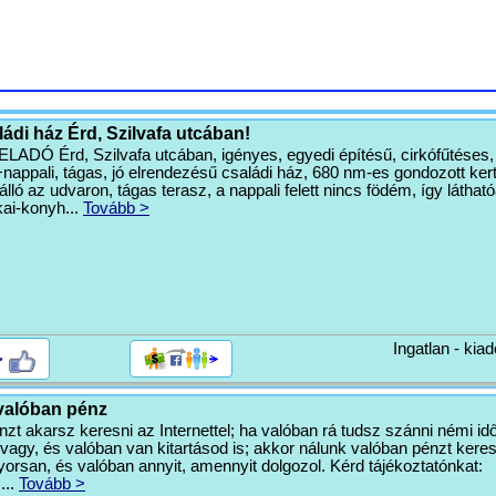
ádi ház Érd, Szilvafa utcában!
Ó Érd, Szilvafa utcában, igényes, egyedi építésű, cirkófűtéses,
+nappali, tágas, jó elrendezésű családi ház, 680 nm-es gondozott kert
ló az udvaron, tágas terasz, a nappali felett nincs födém, így láthat
kai-konyh...
Tovább >
Ingatlan - kiad
>
valóban pénz
zt akarsz keresni az Internettel; ha valóban rá tudsz szánni némi idő
agy, és valóban van kitartásod is; akkor nálunk valóban pénzt kere
rsan, és valóban annyit, amennyit dolgozol. Kérd tájékoztatónkat:
m
...
Tovább >