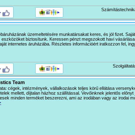
Számítástechnik
>
áruházának üzemeltetésére munkatársakat keres, és jól fizet. Sajá
s eszközöket biztosítunk. Keressen pénzt megszokott havi vásárlása
ját internetes áruházába. Részletes információért iratkozzon fel, ingy
Szolgáltatá
>
istics Team
ta: cégek, intézmények, vállalkozások teljes körű ellátása versenyk
telek mellett, díjtalan házhoz szállítással. Vevőinknek jelentős előnyt 
esek minden terméket beszerezni, ami az irodában vagy az irodai 
>