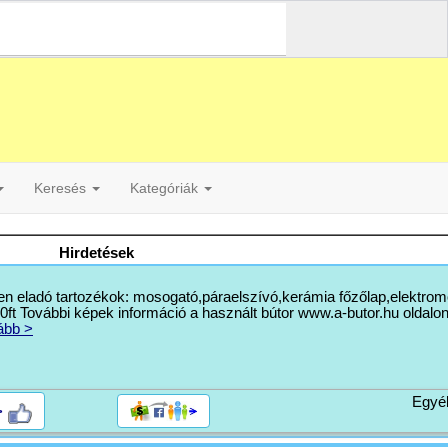
Keresés
Kategóriák
Hirdetések
en eladó tartozékok: mosogató,páraelszívó,kerámia főzőlap,elektrom
t További képek információ a használt bútor www.a-butor.hu oldalon
ább >
Egyé
>