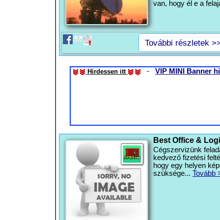
van, hogy él e a felaj
További részletek >
-
VIP MINI Banner hi
Hirdessen itt
Best Office & Log
Cégszervizünk felada
kedvező fizetési felté
hogy egy helyen kép
szüksége...
Tovább 