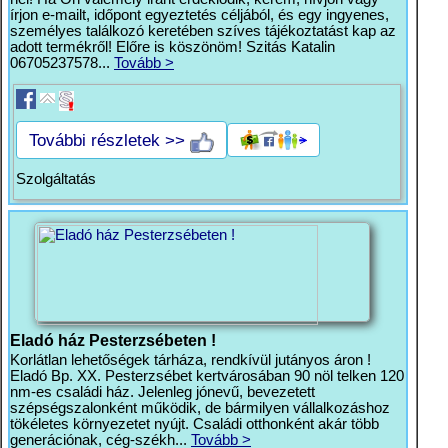
írjon e-mailt, időpont egyeztetés céljából, és egy ingyenes,
személyes találkozó keretében szíves tájékoztatást kap az
adott termékről! Előre is köszönöm! Szitás Katalin
06705237578...
Tovább >
További részletek >>
Szolgáltatás
Eladó ház Pesterzsébeten !
Korlátlan lehetőségek tárháza, rendkívül jutányos áron !
Eladó Bp. XX. Pesterzsébet kertvárosában 90 nöl telken 120
nm-es családi ház. Jelenleg jónevű, bevezetett
szépségszalonként működik, de bármilyen vállalkozáshoz
tökéletes környezetet nyújt. Családi otthonként akár több
generációnak, cég-székh...
Tovább >