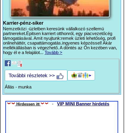
Karrier-pénz-siker
Nemzetközi -üzletben keresünk vállalkozó szellemü
partnereket.Épitsen karriert otthonról, egy piacvezetőcég
támogatásával. Amit nyujtunk:remek üzleti lehetőség, profi
onlineháttér, csapattámogatás.ingyenes képzéssel! Akár
mellékállásban is végezhető. A döntés az Ön kezében van,
hogy él e a felajálot...
Tovább >
További részletek >>
Állás - munka
-
VIP MINI Banner hirdetés
Hirdessen itt