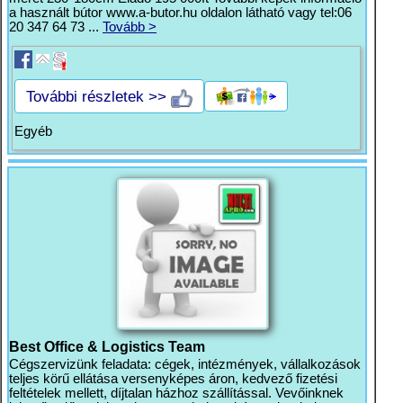
a használt bútor www.a-butor.hu oldalon látható vagy tel:06
20 347 64 73 ...
Tovább >
További részletek >>
Egyéb
Best Office & Logistics Team
Cégszervizünk feladata: cégek, intézmények, vállalkozások
teljes körű ellátása versenyképes áron, kedvező fizetési
feltételek mellett, díjtalan házhoz szállítással. Vevőinknek