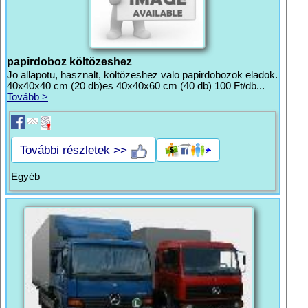
papirdoboz költözeshez
Jo allapotu, hasznalt, költözeshez valo papirdobozok eladok.
40x40x40 cm (20 db)es 40x40x60 cm (40 db) 100 Ft/db...
Tovább >
További részletek >>
Egyéb