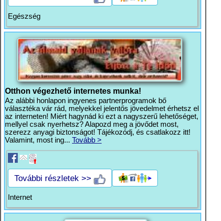
Egészség
Otthon végezhető internetes munka!
Az alábbi honlapon ingyenes partnerprogramok bő
választéka vár rád, melyekkel jelentős jövedelmet érhetsz el
az interneten! Miért hagynád ki ezt a nagyszerű lehetőséget,
mellyel csak nyerhetsz? Alapozd meg a jövődet most,
szerezz anyagi biztonságot! Tájékozódj, és csatlakozz itt!
Valamint, most ing...
Tovább >
További részletek >>
Internet