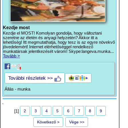
Kezdje most
Kezdje el MOST! Komolyan gondolja, hogy változtani
szeretne az életén és anyagi helyzetén? Akkor itt a
lehetőség! Itt megmutathatja, hogy tesz is az egyre növekvő
jövedelemért! Internet elérhetőséggel rendelkező
munkatársak jelentkezését várom! Skype:langeva.munka...
Tovább >
További részletek >>
Állás - munka
.
2
3
4
5
6
7
8
9
[1]
Következő >
Vége >>