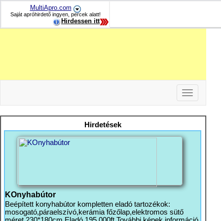
MultiApro.com
Saját apróhirdető ingyen, percek alatt!
Hirdessen itt
Toggle
navigation
-
-
Hirdetések
-
KOnyhabútor
Beépített konyhabútor kompletten eladó tartozékok:
mosogató,páraelszívó,kerámia főzőlap,elektromos sütő
méret 230*180cm Eladó 195 000ft További képek információ