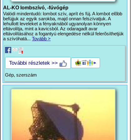
AL-KO lombszívó, -fúvógép
Valódi mindentudó: lombot szív, aprít és fúj. A lombot elõbb
befújjuk az egyik sarokba, majd onnan felszívatjuk. A
lehullott leveleket a fényaknából ugyanolyan könnyen
eltávolítja, mint a kavicsból. Az odaragadt avar
eltávolításához a fogantyú elengedése nélkül felerõsíthetjük
a szívóhatá...
Tovább >
További részletek >>
Gép, szerszám