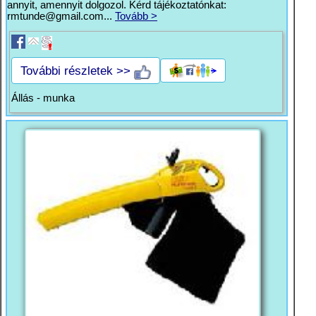
annyit, amennyit dolgozol. Kérd tájékoztatónkat:
rmtunde@gmail.com
...
Tovább >
További részletek >>
Állás - munka