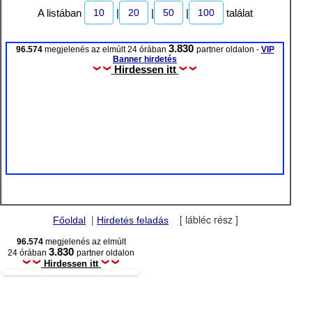
10
20
50
100
A listában
|
|
|
találat
3.830
96.574
megjelenés az elmúlt 24 órában
partner oldalon -
VIP
Banner hirdetés
Hirdessen itt
|
[ lábléc rész ]
Főoldal
Hirdetés feladás
96.574
megjelenés az elmúlt
3.830
24 órában
partner oldalon
Hirdessen itt