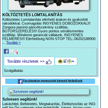
KÖLTÖZTETÉS LOMTALANÍTÁS
Költöztetés Lomtalanítás elérhető árakon és gyakorlott
rakodókkal. Csomagolás INGYENES DOBOZOKKAL!!!
Zongora pianínó páncélszekrény szállítás.
BÚTORSZERELÉS!!! Gyors pontos sérülésmentes
szállítás. Mindenre garanciát vállalunk. INGYENES
FELMÉRÉS!!! Elérhetőség NON-STOP TEL:.06202188900
...
Tovább >
További részletek >>
Szolgáltatás
Facebookon megosztott kiemelt hirdetések
Szívesen segítünk!
Lakáshitel, Befektetés, Megtakarítás, Életbiztosítás az ING-
nél! Ha Ön valemely iránt érdeklődik, kérem, hívjon vagy