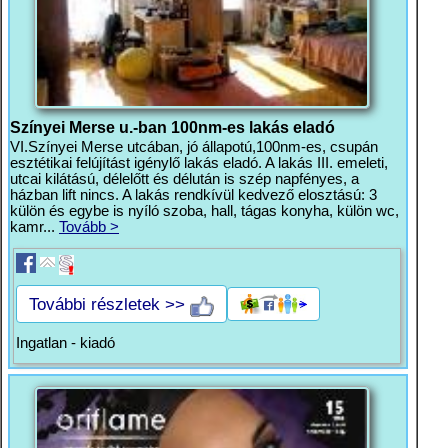
Színyei Merse u.-ban 100nm-es lakás eladó
VI.Színyei Merse utcában, jó állapotú,100nm-es, csupán
esztétikai felújítást igénylő lakás eladó. A lakás III. emeleti,
utcai kilátású, délelőtt és délután is szép napfényes, a
házban lift nincs. A lakás rendkívül kedvező elosztású: 3
külön és egybe is nyíló szoba, hall, tágas konyha, külön wc,
kamr...
Tovább >
További részletek >>
Ingatlan - kiadó