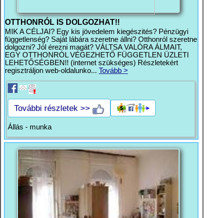
OTTHONRÓL IS DOLGOZHAT!!
MIK A CÉLJAI? Egy kis jövedelem kiegészités? Pénzügyi
függetlenség? Saját lábára szeretne állni? Otthonról szeretne
dolgozni? Jól érezni magát? VÁLTSA VALÓRA ÁLMAIT,
EGY OTTHONRÓL VÉGEZHETŐ FÜGGETLEN ÜZLETI
LEHETŐSÉGBEN!! (internet szükséges) Részletekért
regisztráljon web-oldalunko...
Tovább >
További részletek >>
Állás - munka