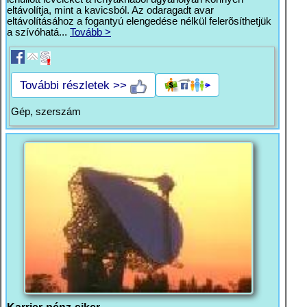
eltávolítja, mint a kavicsból. Az odaragadt avar
eltávolításához a fogantyú elengedése nélkül felerõsíthetjük
a szívóhatá...
Tovább >
További részletek >>
Gép, szerszám
Karrier-pénz-siker