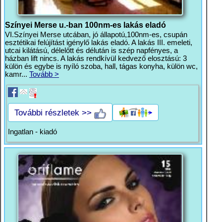
Színyei Merse u.-ban 100nm-es lakás eladó
VI.Színyei Merse utcában, jó állapotú,100nm-es, csupán
esztétikai felújítást igénylő lakás eladó. A lakás III. emeleti,
utcai kilátású, délelőtt és délután is szép napfényes, a
házban lift nincs. A lakás rendkívül kedvező elosztású: 3
külön és egybe is nyíló szoba, hall, tágas konyha, külön wc,
kamr...
Tovább >
További részletek >>
Ingatlan - kiadó