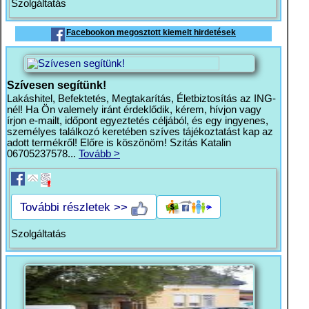
Szolgáltatás
Facebookon megosztott kiemelt hirdetések
Szívesen segítünk!
Lakáshitel, Befektetés, Megtakarítás, Életbiztosítás az ING-
nél! Ha Ön valemely iránt érdeklődik, kérem, hívjon vagy
írjon e-mailt, időpont egyeztetés céljából, és egy ingyenes,
személyes találkozó keretében szíves tájékoztatást kap az
adott termékről! Előre is köszönöm! Szitás Katalin
06705237578...
Tovább >
További részletek >>
Szolgáltatás