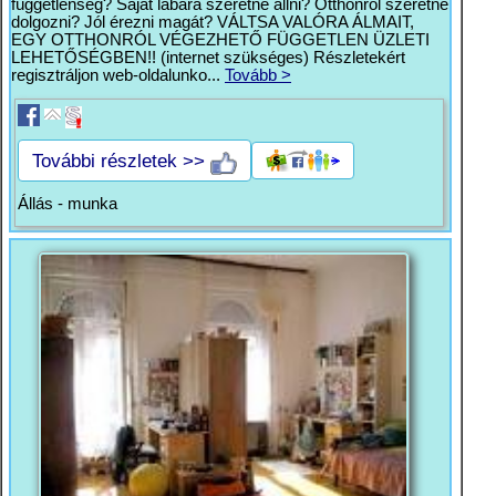
függetlenség? Saját lábára szeretne állni? Otthonról szeretne
dolgozni? Jól érezni magát? VÁLTSA VALÓRA ÁLMAIT,
EGY OTTHONRÓL VÉGEZHETŐ FÜGGETLEN ÜZLETI
LEHETŐSÉGBEN!! (internet szükséges) Részletekért
regisztráljon web-oldalunko...
Tovább >
További részletek >>
Állás - munka