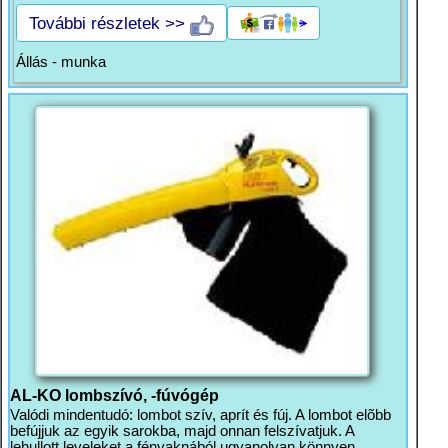
További részletek >>
Állás - munka
AL-KO lombszívó, -fúvógép
Valódi mindentudó: lombot szív, aprít és fúj. A lombot elõbb
befújjuk az egyik sarokba, majd onnan felszívatjuk. A
lehullott leveleket a fényaknából ugyanolyan könnyen