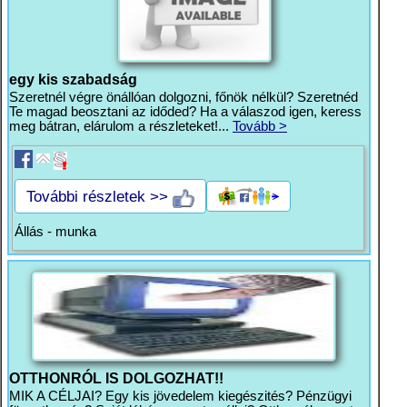
egy kis szabadság
Szeretnél végre önállóan dolgozni, főnök nélkül? Szeretnéd
Te magad beosztani az időded? Ha a válaszod igen, keress
meg bátran, elárulom a részleteket!...
Tovább >
További részletek >>
Állás - munka
OTTHONRÓL IS DOLGOZHAT!!
MIK A CÉLJAI? Egy kis jövedelem kiegészités? Pénzügyi