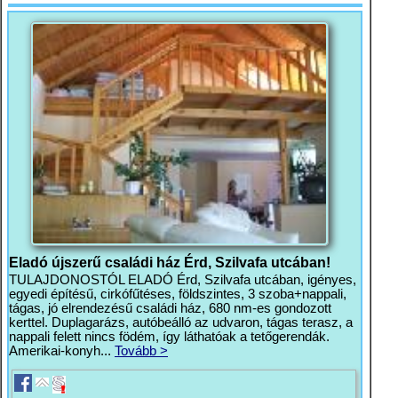
Eladó újszerű családi ház Érd, Szilvafa utcában!
TULAJDONOSTÓL ELADÓ Érd, Szilvafa utcában, igényes,
egyedi építésű, cirkófűtéses, földszintes, 3 szoba+nappali,
tágas, jó elrendezésű családi ház, 680 nm-es gondozott
kerttel. Duplagarázs, autóbeálló az udvaron, tágas terasz, a
nappali felett nincs födém, így láthatóak a tetőgerendák.
Amerikai-konyh...
Tovább >