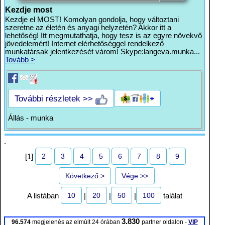
Kezdje most
Kezdje el MOST! Komolyan gondolja, hogy változtani
szeretne az életén és anyagi helyzetén? Akkor itt a
lehetőség! Itt megmutathatja, hogy tesz is az egyre növekvő
jövedelemért! Internet elérhetőséggel rendelkező
munkatársak jelentkezését várom! Skype:langeva.munka...
Tovább >
További részletek >>
Állás - munka
.
2
3
4
5
6
7
8
9
[1]
Következő >
Vége >>
10
20
50
100
A listában
|
|
|
találat
3.830
96.574
megjelenés az elmúlt 24 órában
partner oldalon -
VIP