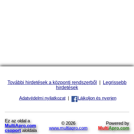
További hirdetések a központi rendszerből
|
Legrissebb
hirdetések
Adatvédelmi nyilatkozat
|
Lájkoljon és nyerjen
Ez az oldal a
© 2026
Powered by
MultiApro.com
www.multiapro.com
Multi
Apro.com
csoport
aloldala