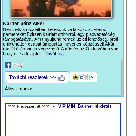
Karrier-pénz-siker
Nemzetközi -üzletben keresünk vállalkozó szellemü
partnereket.Épitsen karriert otthonról, egy piacvezetőcég
támogatásával. Amit nyujtunk:remek üzleti lehetőség, profi
onlineháttér, csapattámogatás.ingyenes képzéssel! Akár
mellékállásban is végezhető. A döntés az Ön kezében van,
hogy él e a felajálot...
Tovább >
További részletek >>
Állás - munka
-
VIP MINI Banner hirdetés
Hirdessen itt