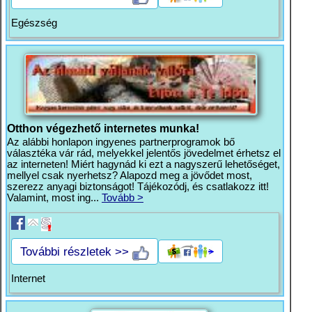
Egészség
Otthon végezhető internetes munka!
Az alábbi honlapon ingyenes partnerprogramok bő
választéka vár rád, melyekkel jelentős jövedelmet érhetsz el
az interneten! Miért hagynád ki ezt a nagyszerű lehetőséget,
mellyel csak nyerhetsz? Alapozd meg a jövődet most,
szerezz anyagi biztonságot! Tájékozódj, és csatlakozz itt!
Valamint, most ing...
Tovább >
További részletek >>
Internet