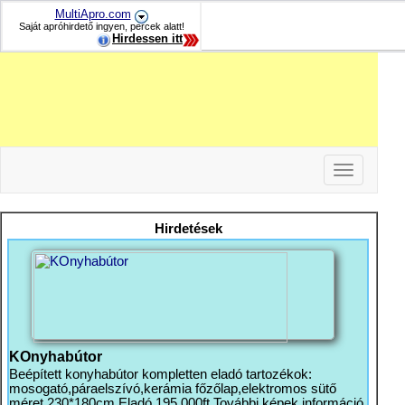
MultiApro.com
Saját apróhirdető ingyen, percek alatt!
Hirdessen itt
Toggle
navigation
-
-
Hirdetések
-
KOnyhabútor
Beépített konyhabútor kompletten eladó tartozékok:
mosogató,páraelszívó,kerámia főzőlap,elektromos sütő
méret 230*180cm Eladó 195 000ft További képek információ