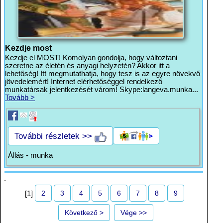
Kezdje most
Kezdje el MOST! Komolyan gondolja, hogy változtani
szeretne az életén és anyagi helyzetén? Akkor itt a
lehetőség! Itt megmutathatja, hogy tesz is az egyre növekvő
jövedelemért! Internet elérhetőséggel rendelkező
munkatársak jelentkezését várom! Skype:langeva.munka...
Tovább >
További részletek >>
Állás - munka
.
2
3
4
5
6
7
8
9
[1]
Következő >
Vége >>