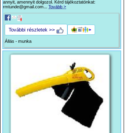
annyit, amennyit dolgozol. Kérd tájékoztatónkat:
rmtunde@gmail.com
...
Tovább >
További részletek >>
Állás - munka