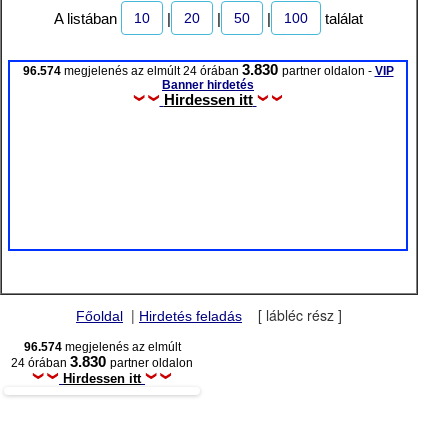
10
20
50
100
A listában
|
|
|
találat
3.830
96.574
megjelenés az elmúlt 24 órában
partner oldalon -
VIP
Banner hirdetés
Hirdessen itt
|
[ lábléc rész ]
Főoldal
Hirdetés feladás
96.574
megjelenés az elmúlt
3.830
24 órában
partner oldalon
Hirdessen itt