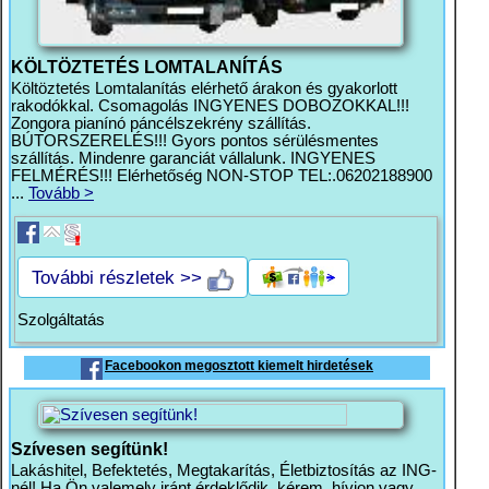
KÖLTÖZTETÉS LOMTALANÍTÁS
Költöztetés Lomtalanítás elérhető árakon és gyakorlott
rakodókkal. Csomagolás INGYENES DOBOZOKKAL!!!
Zongora pianínó páncélszekrény szállítás.
BÚTORSZERELÉS!!! Gyors pontos sérülésmentes
szállítás. Mindenre garanciát vállalunk. INGYENES
FELMÉRÉS!!! Elérhetőség NON-STOP TEL:.06202188900
...
Tovább >
További részletek >>
Szolgáltatás
Facebookon megosztott kiemelt hirdetések
Szívesen segítünk!
Lakáshitel, Befektetés, Megtakarítás, Életbiztosítás az ING-
nél! Ha Ön valemely iránt érdeklődik, kérem, hívjon vagy