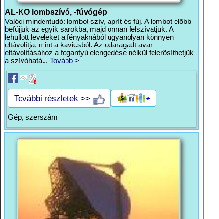
AL-KO lombszívó, -fúvógép
Valódi mindentudó: lombot szív, aprít és fúj. A lombot elõbb
befújjuk az egyik sarokba, majd onnan felszívatjuk. A
lehullott leveleket a fényaknából ugyanolyan könnyen
eltávolítja, mint a kavicsból. Az odaragadt avar
eltávolításához a fogantyú elengedése nélkül felerõsíthetjük
a szívóhatá...
Tovább >
További részletek >>
Gép, szerszám