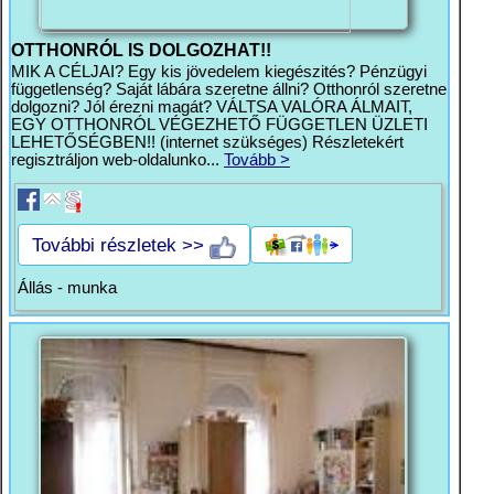
OTTHONRÓL IS DOLGOZHAT!!
MIK A CÉLJAI? Egy kis jövedelem kiegészités? Pénzügyi
függetlenség? Saját lábára szeretne állni? Otthonról szeretne
dolgozni? Jól érezni magát? VÁLTSA VALÓRA ÁLMAIT,
EGY OTTHONRÓL VÉGEZHETŐ FÜGGETLEN ÜZLETI
LEHETŐSÉGBEN!! (internet szükséges) Részletekért
regisztráljon web-oldalunko...
Tovább >
További részletek >>
Állás - munka