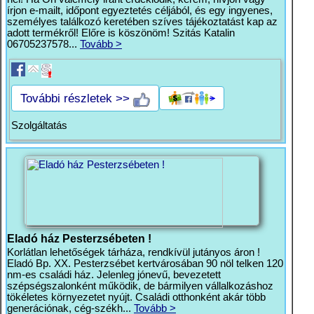
írjon e-mailt, időpont egyeztetés céljából, és egy ingyenes,
személyes találkozó keretében szíves tájékoztatást kap az
adott termékről! Előre is köszönöm! Szitás Katalin
06705237578...
Tovább >
További részletek >>
Szolgáltatás
Eladó ház Pesterzsébeten !
Korlátlan lehetőségek tárháza, rendkívül jutányos áron !
Eladó Bp. XX. Pesterzsébet kertvárosában 90 nöl telken 120
nm-es családi ház. Jelenleg jónevű, bevezetett
szépségszalonként működik, de bármilyen vállalkozáshoz
tökéletes környezetet nyújt. Családi otthonként akár több
generációnak, cég-székh...
Tovább >