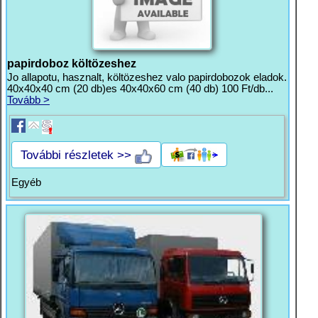
papirdoboz költözeshez
Jo allapotu, hasznalt, költözeshez valo papirdobozok eladok.
40x40x40 cm (20 db)es 40x40x60 cm (40 db) 100 Ft/db...
Tovább >
További részletek >>
Egyéb