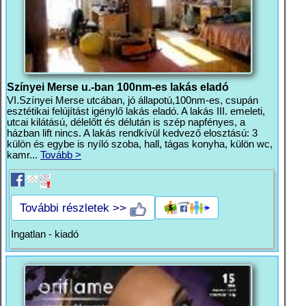
Színyei Merse u.-ban 100nm-es lakás eladó
VI.Színyei Merse utcában, jó állapotú,100nm-es, csupán
esztétikai felújítást igénylő lakás eladó. A lakás III. emeleti,
utcai kilátású, délelőtt és délután is szép napfényes, a
házban lift nincs. A lakás rendkívül kedvező elosztású: 3
külön és egybe is nyíló szoba, hall, tágas konyha, külön wc,
kamr...
Tovább >
További részletek >>
Ingatlan - kiadó