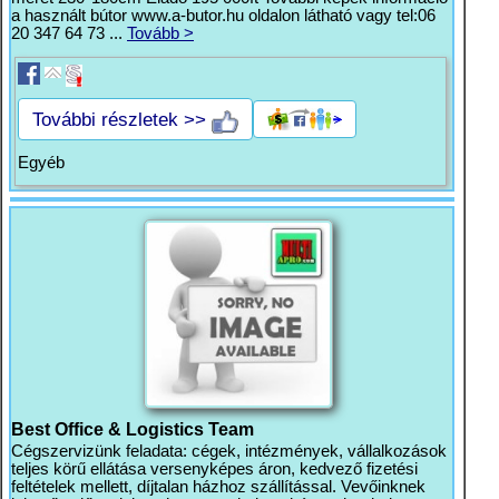
a használt bútor www.a-butor.hu oldalon látható vagy tel:06
20 347 64 73 ...
Tovább >
További részletek >>
Egyéb
Best Office & Logistics Team
Cégszervizünk feladata: cégek, intézmények, vállalkozások
teljes körű ellátása versenyképes áron, kedvező fizetési
feltételek mellett, díjtalan házhoz szállítással. Vevőinknek