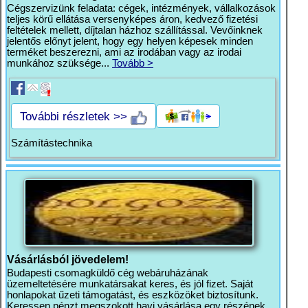
Cégszervizünk feladata: cégek, intézmények, vállalkozások
teljes körű ellátása versenyképes áron, kedvező fizetési
feltételek mellett, díjtalan házhoz szállítással. Vevőinknek
jelentős előnyt jelent, hogy egy helyen képesek minden
terméket beszerezni, ami az irodában vagy az irodai
munkához szüksége...
Tovább >
További részletek >>
Számítástechnika
Vásárlásból jövedelem!
Budapesti csomagküldő cég webáruházának
üzemeltetésére munkatársakat keres, és jól fizet. Saját
honlapokat űzeti támogatást, és eszközöket biztosítunk.
Keressen pénzt megszokott havi vásárlása egy részének