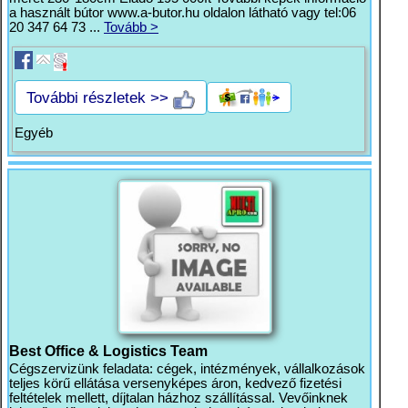
a használt bútor www.a-butor.hu oldalon látható vagy tel:06
20 347 64 73 ...
Tovább >
További részletek >>
Egyéb
Best Office & Logistics Team
Cégszervizünk feladata: cégek, intézmények, vállalkozások
teljes körű ellátása versenyképes áron, kedvező fizetési
feltételek mellett, díjtalan házhoz szállítással. Vevőinknek