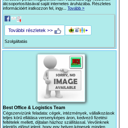
átcsoportosításával saját internetes áruházába. Részletes
információért iratkozzon fel, ingy...
Tovább >
További részletek >>
Szolgáltatás
Best Office & Logistics Team
Cégszervizünk feladata: cégek, intézmények, vállalkozások
teljes körű ellátása versenyképes áron, kedvező fizetési
feltételek mellett, díjtalan házhoz szállítással. Vevőinknek
jelentős előnyt jelent, hogy egy helyen képesek minden