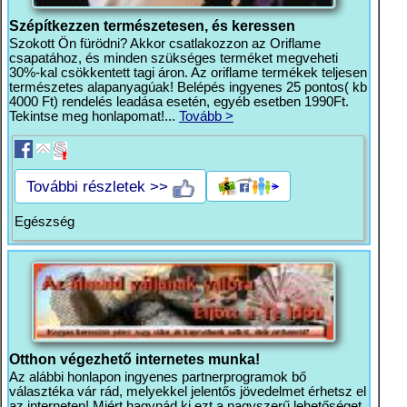
Szépítkezzen természetesen, és keressen
Szokott Ön fürödni? Akkor csatlakozzon az Oriflame
csapatához, és minden szükséges terméket megveheti
30%-kal csökkentett tagi áron. Az oriflame termékek teljesen
természetes alapanyagúak! Belépés ingyenes 25 pontos( kb
4000 Ft) rendelés leadása esetén, egyéb esetben 1990Ft.
Tekintse meg honlapomat!...
Tovább >
További részletek >>
Egészség
Otthon végezhető internetes munka!
Az alábbi honlapon ingyenes partnerprogramok bő
választéka vár rád, melyekkel jelentős jövedelmet érhetsz el
az interneten! Miért hagynád ki ezt a nagyszerű lehetőséget,