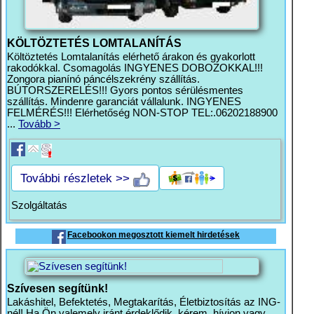
KÖLTÖZTETÉS LOMTALANÍTÁS
Költöztetés Lomtalanítás elérhető árakon és gyakorlott
rakodókkal. Csomagolás INGYENES DOBOZOKKAL!!!
Zongora pianínó páncélszekrény szállítás.
BÚTORSZERELÉS!!! Gyors pontos sérülésmentes
szállítás. Mindenre garanciát vállalunk. INGYENES
FELMÉRÉS!!! Elérhetőség NON-STOP TEL:.06202188900
...
Tovább >
További részletek >>
Szolgáltatás
Facebookon megosztott kiemelt hirdetések
Szívesen segítünk!
Lakáshitel, Befektetés, Megtakarítás, Életbiztosítás az ING-
nél! Ha Ön valemely iránt érdeklődik, kérem, hívjon vagy