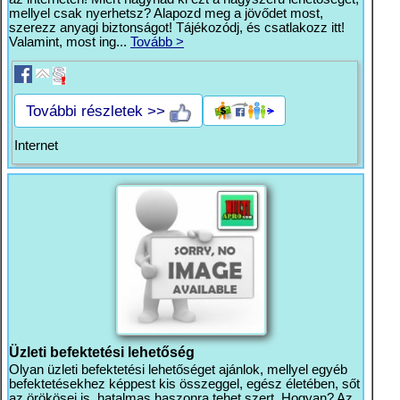
mellyel csak nyerhetsz? Alapozd meg a jövődet most,
szerezz anyagi biztonságot! Tájékozódj, és csatlakozz itt!
Valamint, most ing...
Tovább >
További részletek >>
Internet
Üzleti befektetési lehetőség
Olyan üzleti befektetési lehetőséget ajánlok, mellyel egyéb
befektetésekhez képpest kis összeggel, egész életében, sőt
az örökösei is, hatalmas haszonra tehet szert. Hogyan? Az