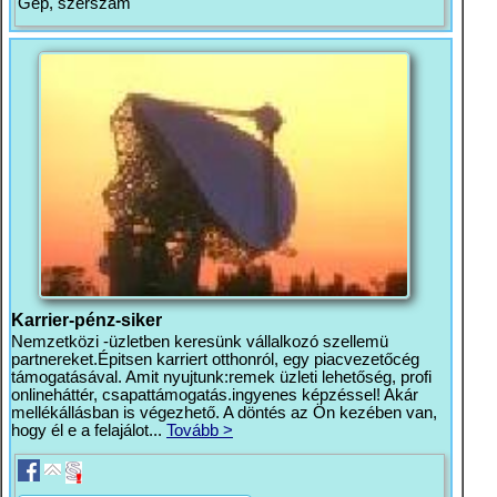
Gép, szerszám
Karrier-pénz-siker
Nemzetközi -üzletben keresünk vállalkozó szellemü
partnereket.Épitsen karriert otthonról, egy piacvezetőcég
támogatásával. Amit nyujtunk:remek üzleti lehetőség, profi
onlineháttér, csapattámogatás.ingyenes képzéssel! Akár
mellékállásban is végezhető. A döntés az Ön kezében van,
hogy él e a felajálot...
Tovább >