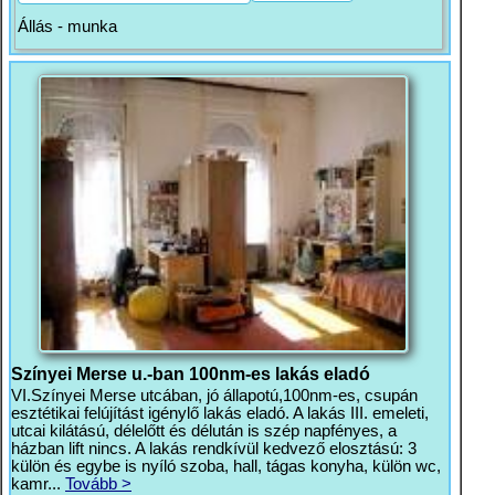
Állás - munka
Színyei Merse u.-ban 100nm-es lakás eladó
VI.Színyei Merse utcában, jó állapotú,100nm-es, csupán
esztétikai felújítást igénylő lakás eladó. A lakás III. emeleti,
utcai kilátású, délelőtt és délután is szép napfényes, a
házban lift nincs. A lakás rendkívül kedvező elosztású: 3
külön és egybe is nyíló szoba, hall, tágas konyha, külön wc,
kamr...
Tovább >