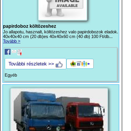
papirdoboz költözeshez
Jo allapotu, hasznalt, költözeshez valo papirdobozok eladok.
40x40x40 cm (20 db)es 40x40x60 cm (40 db) 100 Ft/db...
Tovább >
További részletek >>
Egyéb