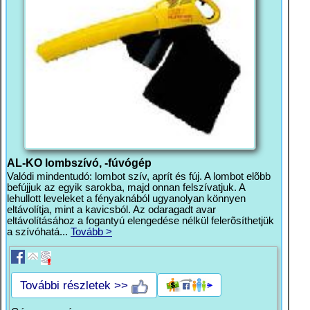
AL-KO lombszívó, -fúvógép
Valódi mindentudó: lombot szív, aprít és fúj. A lombot elõbb
befújjuk az egyik sarokba, majd onnan felszívatjuk. A
lehullott leveleket a fényaknából ugyanolyan könnyen
eltávolítja, mint a kavicsból. Az odaragadt avar
eltávolításához a fogantyú elengedése nélkül felerõsíthetjük
a szívóhatá...
Tovább >
További részletek >>