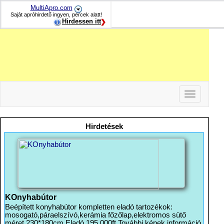
MultiApro.com
Saját apróhirdető ingyen, percek alatt!
Hirdessen itt
Toggle
navigation
-
-
Hirdetések
-
KOnyhabútor
Beépített konyhabútor kompletten eladó tartozékok:
mosogató,páraelszívó,kerámia főzőlap,elektromos sütő
méret 230*180cm Eladó 195 000ft További képek információ