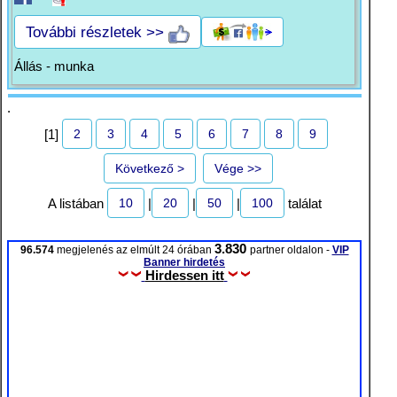
További részletek >>
Állás - munka
.
2
3
4
5
6
7
8
9
[1]
Következő >
Vége >>
10
20
50
100
A listában
|
|
|
találat
3.830
96.574
megjelenés az elmúlt 24 órában
partner oldalon -
VIP
Banner hirdetés
Hirdessen itt