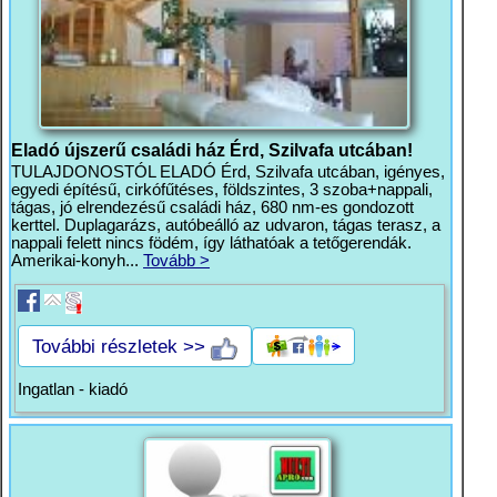
Eladó újszerű családi ház Érd, Szilvafa utcában!
TULAJDONOSTÓL ELADÓ Érd, Szilvafa utcában, igényes,
egyedi építésű, cirkófűtéses, földszintes, 3 szoba+nappali,
tágas, jó elrendezésű családi ház, 680 nm-es gondozott
kerttel. Duplagarázs, autóbeálló az udvaron, tágas terasz, a
nappali felett nincs födém, így láthatóak a tetőgerendák.
Amerikai-konyh...
Tovább >
További részletek >>
Ingatlan - kiadó