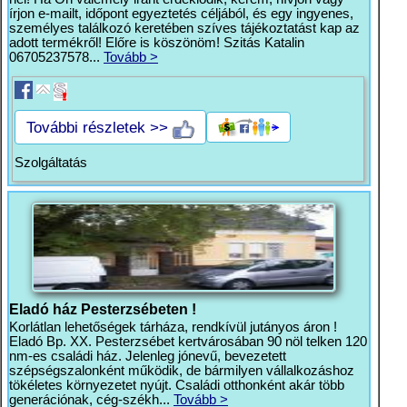
írjon e-mailt, időpont egyeztetés céljából, és egy ingyenes,
személyes találkozó keretében szíves tájékoztatást kap az
adott termékről! Előre is köszönöm! Szitás Katalin
06705237578...
Tovább >
További részletek >>
Szolgáltatás
Eladó ház Pesterzsébeten !
Korlátlan lehetőségek tárháza, rendkívül jutányos áron !
Eladó Bp. XX. Pesterzsébet kertvárosában 90 nöl telken 120
nm-es családi ház. Jelenleg jónevű, bevezetett
szépségszalonként működik, de bármilyen vállalkozáshoz
tökéletes környezetet nyújt. Családi otthonként akár több
generációnak, cég-székh...
Tovább >