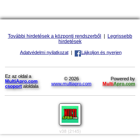
További hirdetések a központi rendszerből
|
Legrissebb
hirdetések
Adatvédelmi nyilatkozat
|
Lájkoljon és nyerjen
Ez az oldal a
© 2026
Powered by
MultiApro.com
www.multiapro.com
Multi
Apro.com
csoport
aloldala
v38 (2145)