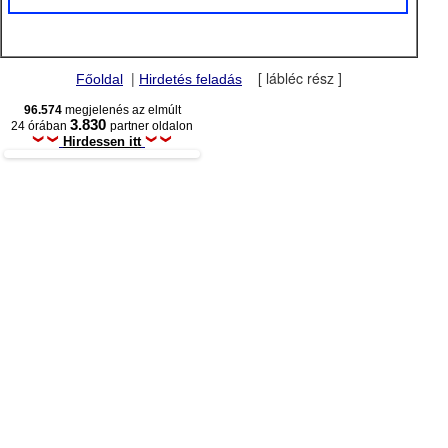
|
[ lábléc rész ]
Főoldal
Hirdetés feladás
96.574
megjelenés az elmúlt
3.830
24 órában
partner oldalon
Hirdessen itt