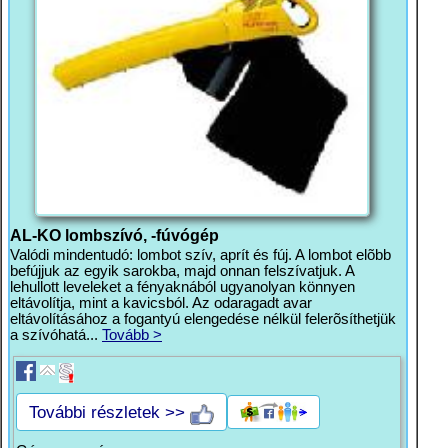
AL-KO lombszívó, -fúvógép
Valódi mindentudó: lombot szív, aprít és fúj. A lombot elõbb
befújjuk az egyik sarokba, majd onnan felszívatjuk. A
lehullott leveleket a fényaknából ugyanolyan könnyen
eltávolítja, mint a kavicsból. Az odaragadt avar
eltávolításához a fogantyú elengedése nélkül felerõsíthetjük
a szívóhatá...
Tovább >
További részletek >>