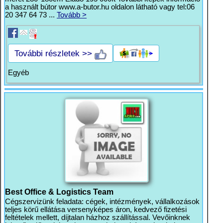
a használt bútor www.a-butor.hu oldalon látható vagy tel:06
20 347 64 73 ...
Tovább >
További részletek >>
Egyéb
Best Office & Logistics Team
Cégszervizünk feladata: cégek, intézmények, vállalkozások
teljes körű ellátása versenyképes áron, kedvező fizetési
feltételek mellett, díjtalan házhoz szállítással. Vevőinknek