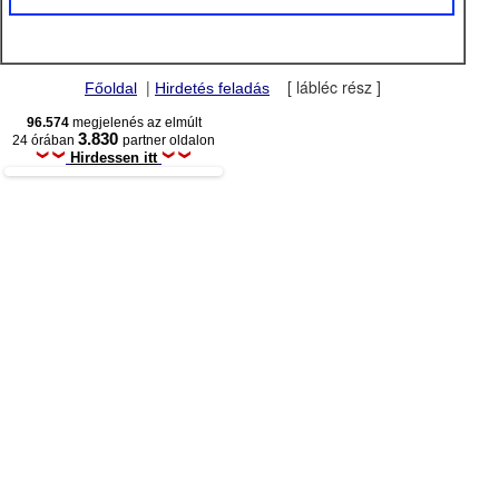
|
[ lábléc rész ]
Főoldal
Hirdetés feladás
96.574
megjelenés az elmúlt
3.830
24 órában
partner oldalon
Hirdessen itt