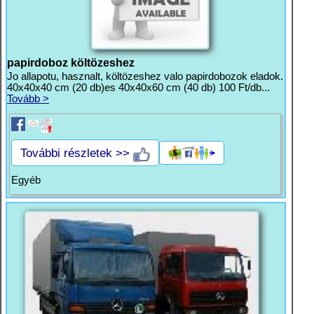
papirdoboz költözeshez
Jo allapotu, hasznalt, költözeshez valo papirdobozok eladok.
40x40x40 cm (20 db)es 40x40x60 cm (40 db) 100 Ft/db...
Tovább >
További részletek >>
Egyéb