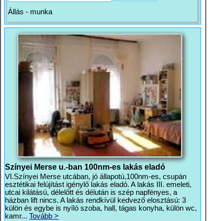
Állás - munka
Színyei Merse u.-ban 100nm-es lakás eladó
VI.Színyei Merse utcában, jó állapotú,100nm-es, csupán
esztétikai felújítást igénylő lakás eladó. A lakás III. emeleti,
utcai kilátású, délelőtt és délután is szép napfényes, a
házban lift nincs. A lakás rendkívül kedvező elosztású: 3
külön és egybe is nyíló szoba, hall, tágas konyha, külön wc,
kamr...
Tovább >