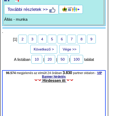
További részletek >>
Állás - munka
.
2
3
4
5
6
7
8
9
[1]
Következő >
Vége >>
10
20
50
100
A listában
|
|
|
találat
3.830
96.574
megjelenés az elmúlt 24 órában
partner oldalon -
VIP
Banner hirdetés
Hirdessen itt