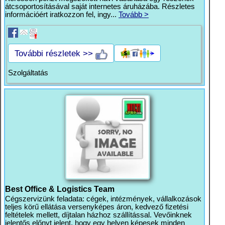
átcsoportosításával saját internetes áruházába. Részletes
információért iratkozzon fel, ingy...
Tovább >
További részletek >>
Szolgáltatás
Best Office & Logistics Team
Cégszervizünk feladata: cégek, intézmények, vállalkozások
teljes körű ellátása versenyképes áron, kedvező fizetési
feltételek mellett, díjtalan házhoz szállítással. Vevőinknek
jelentős előnyt jelent, hogy egy helyen képesek minden