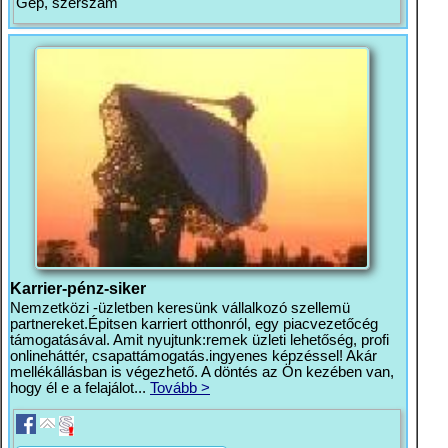
Gép, szerszám
Karrier-pénz-siker
Nemzetközi -üzletben keresünk vállalkozó szellemü
partnereket.Épitsen karriert otthonról, egy piacvezetőcég
támogatásával. Amit nyujtunk:remek üzleti lehetőség, profi
onlineháttér, csapattámogatás.ingyenes képzéssel! Akár
mellékállásban is végezhető. A döntés az Ön kezében van,
hogy él e a felajálot...
Tovább >