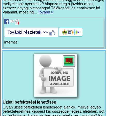
mellyel csak nyerhetsz? Alapozd meg a jövődet most,
szerezz anyagi biztonságot! Tájékozódj, és csatlakozz itt!
Valamint, most ing...
Tovább >
További részletek >>
Internet
Üzleti befektetési lehetőség
Olyan üzleti befektetési lehetőséget ajánlok, mellyel egyéb
befektetésekhez képpest kis összeggel, egész életében, sőt
az örökösei is, hatalmas haszonra tehet szert. Hogyan? Az