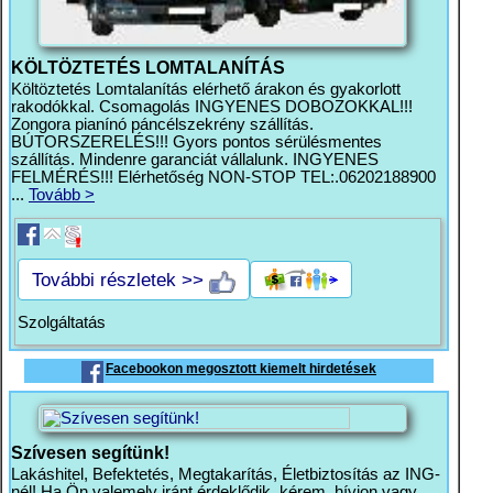
KÖLTÖZTETÉS LOMTALANÍTÁS
Költöztetés Lomtalanítás elérhető árakon és gyakorlott
rakodókkal. Csomagolás INGYENES DOBOZOKKAL!!!
Zongora pianínó páncélszekrény szállítás.
BÚTORSZERELÉS!!! Gyors pontos sérülésmentes
szállítás. Mindenre garanciát vállalunk. INGYENES
FELMÉRÉS!!! Elérhetőség NON-STOP TEL:.06202188900
...
Tovább >
További részletek >>
Szolgáltatás
Facebookon megosztott kiemelt hirdetések
Szívesen segítünk!
Lakáshitel, Befektetés, Megtakarítás, Életbiztosítás az ING-
nél! Ha Ön valemely iránt érdeklődik, kérem, hívjon vagy