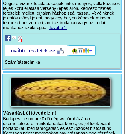
Cégszervizünk feladata: cégek, intézmények, vállalkozások
teljes körű ellátása versenyképes áron, kedvező fizetési
feltételek mellett, díjtalan házhoz szállítással. Vevőinknek
jelentős előnyt jelent, hogy egy helyen képesek minden
terméket beszerezni, ami az irodában vagy az irodai
munkához szüksége...
Tovább >
További részletek >>
Számítástechnika
Vásárlásból jövedelem!
Budapesti csomagküldő cég webáruházának
üzemeltetésére munkatársakat keres, és jól fizet. Saját
honlapokat űzeti támogatást, és eszközöket biztosítunk.
Keressen pénzt megszokott havi vásárlása egy részének