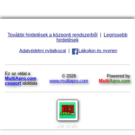
További hirdetések a központi rendszerből
|
Legrissebb
hirdetések
Adatvédelmi nyilatkozat
|
Lájkoljon és nyerjen
Ez az oldal a
© 2026
Powered by
MultiApro.com
www.multiapro.com
Multi
Apro.com
csoport
aloldala
v38 (2145)