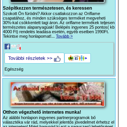
Szépítkezzen természetesen, és keressen
Szokott Ön fürödni? Akkor csatlakozzon az Oriflame
csapatához, és minden szükséges terméket megveheti
30%-kal csökkentett tagi áron. Az oriflame termékek teljesen
természetes alapanyagúak! Belépés ingyenes 25 pontos( kb
4000 Ft) rendelés leadása esetén, egyéb esetben 1990Ft.
Tekintse meg honlapomat!...
Tovább >
További részletek >>
Egészség
Otthon végezhető internetes munka!
Az alábbi honlapon ingyenes partnerprogramok bő
választéka vár rád, melyekkel jelentős jövedelmet érhetsz el
az interneten! Miért hagynád ki ezt a nagyszerű lehetőséget,