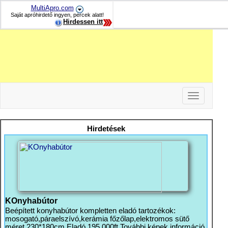
MultiApro.com
Saját apróhirdető ingyen, percek alatt!
Hirdessen itt
Toggle
navigation
-
-
Hirdetések
-
KOnyhabútor
Beépített konyhabútor kompletten eladó tartozékok:
mosogató,páraelszívó,kerámia főzőlap,elektromos sütő
méret 230*180cm Eladó 195 000ft További képek információ