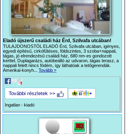
Eladó újszerű családi ház Érd, Szilvafa utcában!
TULAJDONOSTÓL ELADÓ Érd, Szilvafa utcában, igényes,
egyedi építésű, cirkófűtéses, földszintes, 3 szoba+nappali,
tágas, jó elrendezésű családi ház, 680 nm-es gondozott
kerttel. Duplagarázs, autóbeálló az udvaron, tágas terasz, a
nappali felett nincs födém, így láthatóak a tetőgerendák.
Amerikai-konyh...
Tovább >
További részletek >>
Ingatlan - kiadó