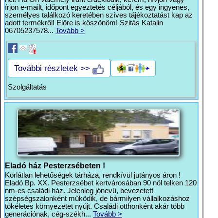
írjon e-mailt, időpont egyeztetés céljából, és egy ingyenes,
személyes találkozó keretében szíves tájékoztatást kap az
adott termékről! Előre is köszönöm! Szitás Katalin
06705237578...
Tovább >
További részletek >>
Szolgáltatás
Eladó ház Pesterzsébeten !
Korlátlan lehetőségek tárháza, rendkívül jutányos áron !
Eladó Bp. XX. Pesterzsébet kertvárosában 90 nöl telken 120
nm-es családi ház. Jelenleg jónevű, bevezetett
szépségszalonként működik, de bármilyen vállalkozáshoz
tökéletes környezetet nyújt. Családi otthonként akár több
generációnak, cég-székh...
Tovább >