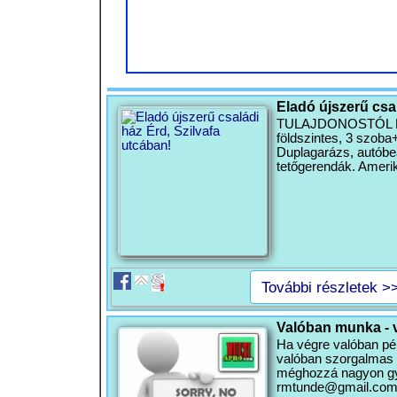
Eladó újszerű csal
TULAJDONOSTÓL ELAD
földszintes, 3 szoba
Duplagarázs, autóbeál
tetőgerendák. Ameri
További részletek >
Valóban munka - 
Ha végre valóban pén
valóban szorgalmas v
méghozzá nagyon gyo
rmtunde@gmail.co