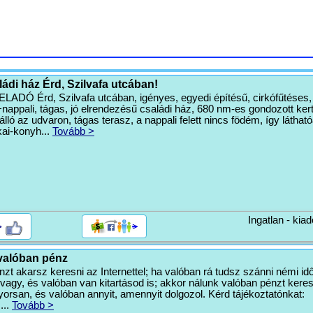
ádi ház Érd, Szilvafa utcában!
Ó Érd, Szilvafa utcában, igényes, egyedi építésű, cirkófűtéses,
+nappali, tágas, jó elrendezésű családi ház, 680 nm-es gondozott kert
ló az udvaron, tágas terasz, a nappali felett nincs födém, így láthat
kai-konyh...
Tovább >
Ingatlan - kiad
>
valóban pénz
zt akarsz keresni az Internettel; ha valóban rá tudsz szánni némi idő
agy, és valóban van kitartásod is; akkor nálunk valóban pénzt kere
rsan, és valóban annyit, amennyit dolgozol. Kérd tájékoztatónkat:
m
...
Tovább >