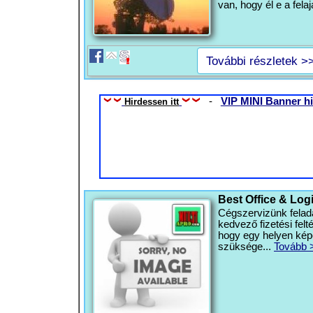
van, hogy él e a felaj
További részletek >
-
VIP MINI Banner hi
Hirdessen itt
Best Office & Log
Cégszervizünk felada
kedvező fizetési felté
hogy egy helyen kép
szüksége...
Tovább 