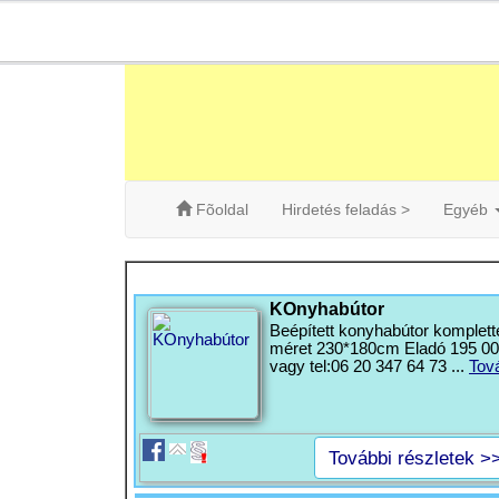
Fõoldal
Hirdetés feladás >
Egyéb
KOnyhabútor
Beépített konyhabútor komplett
méret 230*180cm Eladó 195 000f
vagy tel:06 20 347 64 73 ...
Tov
További részletek >