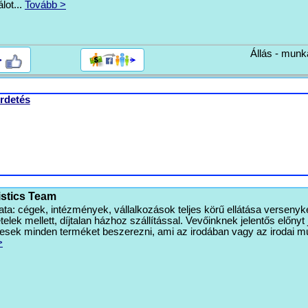
álot...
Tovább >
Állás - munk
>
rdetés
istics Team
ta: cégek, intézmények, vállalkozások teljes körű ellátása versenyk
telek mellett, díjtalan házhoz szállítással. Vevőinknek jelentős előnyt 
esek minden terméket beszerezni, ami az irodában vagy az irodai 
>