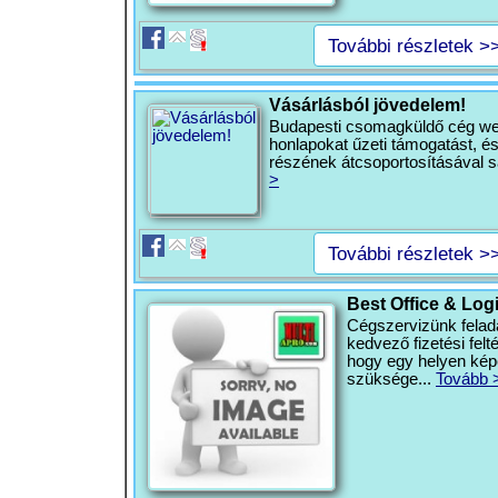
További részletek >
Vásárlásból jövedelem!
Budapesti csomagküldő cég web
honlapokat űzeti támogatást, é
részének átcsoportosításával sa
>
További részletek >
Best Office & Log
Cégszervizünk felada
kedvező fizetési felté
hogy egy helyen kép
szüksége...
Tovább 