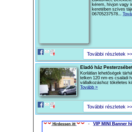
kérem, hívjon vagy í
keretében szíves táj
06705237578...
Tová
További részletek >
Eladó ház Pesterzsébet
Korlátlan lehetőségek tárh
telken 120 nm-es családi 
vállalkozáshoz tökéletes k
Tovább >
További részletek >
-
VIP MINI Banner hi
Hirdessen itt