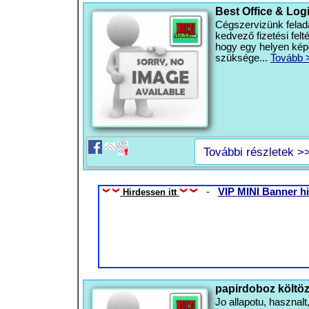
Best Office & Log
Cégszervizünk felada
kedvező fizetési felté
hogy egy helyen kép
szüksége...
Tovább 
További részletek >
-
VIP MINI Banner hi
Hirdessen itt
papirdoboz költö
Jo allapotu, haszna