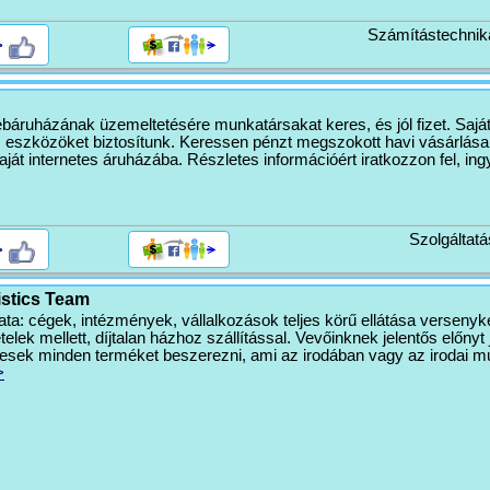
Számítástechnik
>
áruházának üzemeltetésére munkatársakat keres, és jól fizet. Sajá
s eszközöket biztosítunk. Keressen pénzt megszokott havi vásárlása
ját internetes áruházába. Részletes információért iratkozzon fel, ingy
Szolgáltatá
>
istics Team
ta: cégek, intézmények, vállalkozások teljes körű ellátása versenyk
telek mellett, díjtalan házhoz szállítással. Vevőinknek jelentős előnyt 
esek minden terméket beszerezni, ami az irodában vagy az irodai 
>