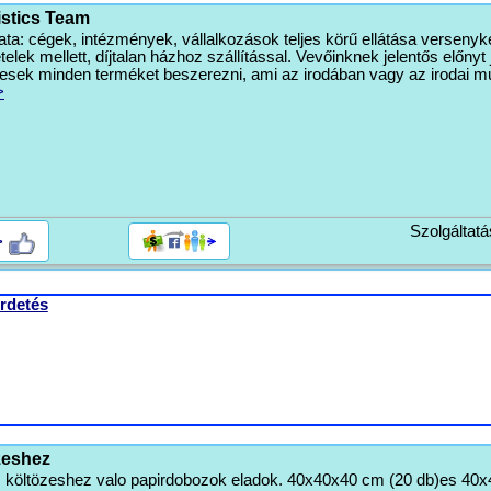
istics Team
ta: cégek, intézmények, vállalkozások teljes körű ellátása versenyk
telek mellett, díjtalan házhoz szállítással. Vevőinknek jelentős előnyt 
esek minden terméket beszerezni, ami az irodában vagy az irodai 
>
Szolgáltatá
>
rdetés
zeshez
lt, költözeshez valo papirdobozok eladok. 40x40x40 cm (20 db)es 4