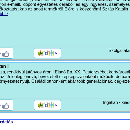
rjon e-mailt, időpont egyeztetés céljából, és egy ingyenes, személyes
ékoztatást kap az adott termékről! Előre is köszönöm! Szitás Katalin
bb >
Szolgáltatá
>
en !
áza, rendkívül jutányos áron ! Eladó Bp. XX. Pesterzsébet kertvárosá
ház. Jelenleg jónevű, bevezetett szépségszalonként működik, de bár
örnyezetet nyújt. Családi otthonként akár több generációnak, cég-szé
Ingatlan - kiad
>
rdetés