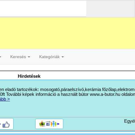
Keresés
Kategóriák
Hirdetések
en eladó tartozékok: mosogató,páraelszívó,kerámia főzőlap,elektrom
t További képek információ a használt bútor www.a-butor.hu oldalon
ább >
Egyé
>