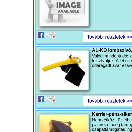
További részletek >
AL-KO lombszívó,
Valódi mindentudó: l
felszívatjuk. A lehul
odaragadt avar eltáv
További részletek >
Karrier-pénz-siker
Nemzetközi -üzletben
piacvezetőcég támoga
csapattámogatás.ing