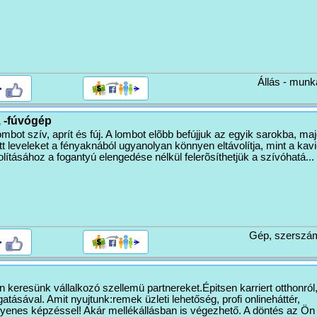
Állás - munk
>
 -fúvógép
ombot szív, aprít és fúj. A lombot elõbb befújjuk az egyik sarokba, ma
lott leveleket a fényaknából ugyanolyan könnyen eltávolítja, mint a kav
olításához a fogantyú elengedése nélkül felerõsíthetjük a szívóhatá...
Gép, szerszá
>
 keresünk vállalkozó szellemü partnereket.Épitsen karriert otthonról
tásával. Amit nyujtunk:remek üzleti lehetőség, profi onlineháttér,
yenes képzéssel! Akár mellékállásban is végezhető. A döntés az Ö