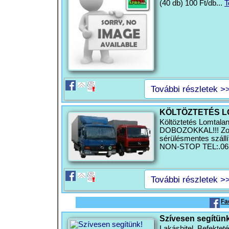
(40 db) 100 Ft/db...
T
További részletek >
KÖLTÖZTETÉS L
Költöztetés Lomtala
DOBOZOKKAL!!! Zong
sérülésmentes száll
NON-STOP TEL:.062
További részletek >
Fa
Szívesen segítünk
Lakáshitel, Befektet