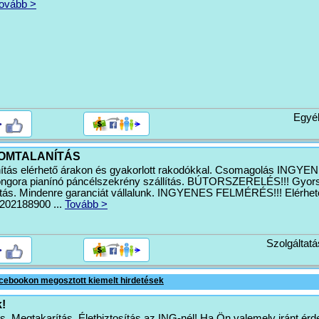
ovább >
Egyé
>
OMTALANÍTÁS
nítás elérhető árakon és gyakorlott rakodókkal. Csomagolás INGYE
ora pianínó páncélszekrény szállítás. BÚTORSZERELÉS!!! Gyors
ítás. Mindenre garanciát vállalunk. INGYENES FELMÉRÉS!!! Elérhe
02188900 ...
Tovább >
Szolgáltatá
>
cebookon megosztott kiemelt hirdetések
!
és, Megtakarítás, Életbiztosítás az ING-nél! Ha Ön valemely iránt érd