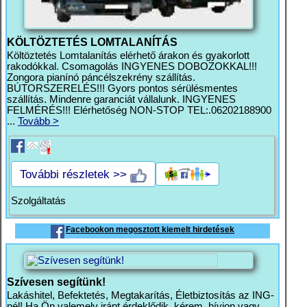
KÖLTÖZTETÉS LOMTALANÍTÁS
Költöztetés Lomtalanítás elérhető árakon és gyakorlott
rakodókkal. Csomagolás INGYENES DOBOZOKKAL!!!
Zongora pianínó páncélszekrény szállítás.
BÚTORSZERELÉS!!! Gyors pontos sérülésmentes
szállítás. Mindenre garanciát vállalunk. INGYENES
FELMÉRÉS!!! Elérhetőség NON-STOP TEL:.06202188900
...
Tovább >
További részletek >>
Szolgáltatás
Facebookon megosztott kiemelt hirdetések
Szívesen segítünk!
Lakáshitel, Befektetés, Megtakarítás, Életbiztosítás az ING-
nél! Ha Ön valemely iránt érdeklődik, kérem, hívjon vagy