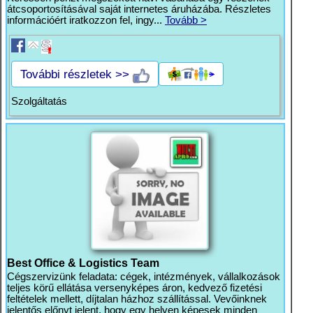
átcsoportosításával saját internetes áruházába. Részletes
információért iratkozzon fel, ingy...
Tovább >
További részletek >>
Szolgáltatás
Best Office & Logistics Team
Cégszervizünk feladata: cégek, intézmények, vállalkozások
teljes körű ellátása versenyképes áron, kedvező fizetési
feltételek mellett, díjtalan házhoz szállítással. Vevőinknek
jelentős előnyt jelent, hogy egy helyen képesek minden