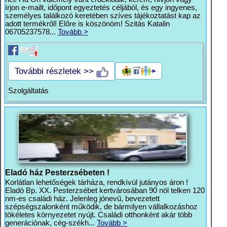
írjon e-mailt, időpont egyeztetés céljából, és egy ingyenes,
személyes találkozó keretében szíves tájékoztatást kap az
adott termékről! Előre is köszönöm! Szitás Katalin
06705237578...
Tovább >
További részletek >>
Szolgáltatás
Eladó ház Pesterzsébeten !
Korlátlan lehetőségek tárháza, rendkívül jutányos áron !
Eladó Bp. XX. Pesterzsébet kertvárosában 90 nöl telken 120
nm-es családi ház. Jelenleg jónevű, bevezetett
szépségszalonként működik, de bármilyen vállalkozáshoz
tökéletes környezetet nyújt. Családi otthonként akár több
generációnak, cég-székh...
Tovább >