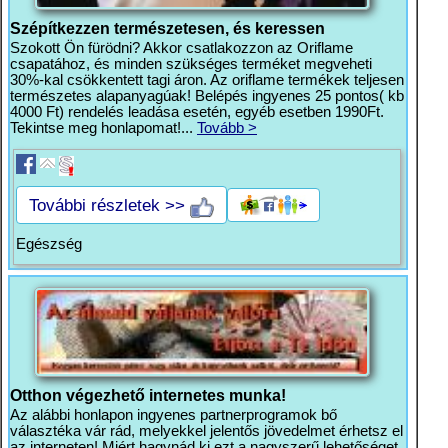
Szépítkezzen természetesen, és keressen
Szokott Ön fürödni? Akkor csatlakozzon az Oriflame
csapatához, és minden szükséges terméket megveheti
30%-kal csökkentett tagi áron. Az oriflame termékek teljesen
természetes alapanyagúak! Belépés ingyenes 25 pontos( kb
4000 Ft) rendelés leadása esetén, egyéb esetben 1990Ft.
Tekintse meg honlapomat!...
Tovább >
További részletek >>
Egészség
Otthon végezhető internetes munka!
Az alábbi honlapon ingyenes partnerprogramok bő
választéka vár rád, melyekkel jelentős jövedelmet érhetsz el
az interneten! Miért hagynád ki ezt a nagyszerű lehetőséget,