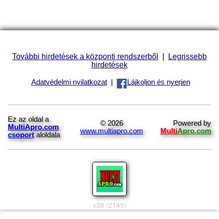
További hirdetések a központi rendszerből
|
Legrissebb
hirdetések
Adatvédelmi nyilatkozat
|
Lájkoljon és nyerjen
Ez az oldal a
© 2026
Powered by
MultiApro.com
www.multiapro.com
Multi
Apro.com
csoport
aloldala
v38 (2145)