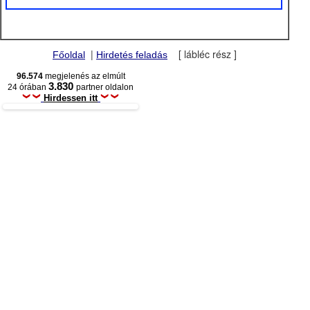
|
[ lábléc rész ]
Főoldal
Hirdetés feladás
96.574
megjelenés az elmúlt
3.830
24 órában
partner oldalon
Hirdessen itt