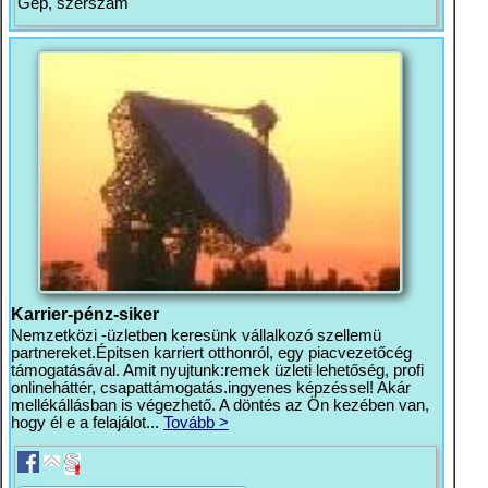
Gép, szerszám
Karrier-pénz-siker
Nemzetközi -üzletben keresünk vállalkozó szellemü
partnereket.Épitsen karriert otthonról, egy piacvezetőcég
támogatásával. Amit nyujtunk:remek üzleti lehetőség, profi
onlineháttér, csapattámogatás.ingyenes képzéssel! Akár
mellékállásban is végezhető. A döntés az Ön kezében van,
hogy él e a felajálot...
Tovább >