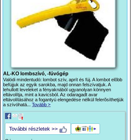
AL-KO lombszívó, -fúvógép
Valódi mindentudó: lombot szív, aprít és fúj. A lombot elõbb
befújjuk az egyik sarokba, majd onnan felszívatjuk. A
lehullott leveleket a fényaknából ugyanolyan könnyen
eltávolítja, mint a kavicsból. Az odaragadt avar
eltávolításához a fogantyú elengedése nélkül felerõsíthetjük
a szívóhatá...
Tovább >
További részletek >>