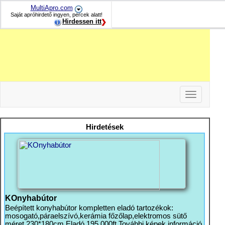
MultiApro.com
Saját apróhirdető ingyen, percek alatt!
Hirdessen itt
Toggle
navigation
-
-
Hirdetések
-
KOnyhabútor
Beépített konyhabútor kompletten eladó tartozékok:
mosogató,páraelszívó,kerámia főzőlap,elektromos sütő
méret 230*180cm Eladó 195 000ft További képek információ