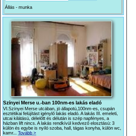
Állás - munka
Színyei Merse u.-ban 100nm-es lakás eladó
VI.Színyei Merse utcában, jó állapotú,100nm-es, csupán
esztétikai felújítást igénylő lakás eladó. A lakás III. emeleti,
utcai kilátású, délelőtt és délután is szép napfényes, a
házban lift nincs. A lakás rendkívül kedvező elosztású: 3
külön és egybe is nyíló szoba, hall, tágas konyha, külön wc,
kamr...
Tovább >