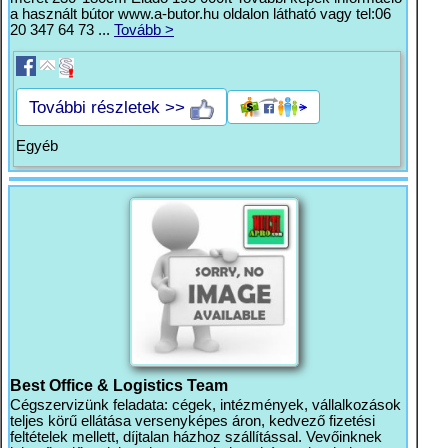
a használt bútor www.a-butor.hu oldalon látható vagy tel:06
20 347 64 73 ...
Tovább >
További részletek >>
Egyéb
Best Office & Logistics Team
Cégszervizünk feladata: cégek, intézmények, vállalkozások
teljes körű ellátása versenyképes áron, kedvező fizetési
feltételek mellett, díjtalan házhoz szállítással. Vevőinknek