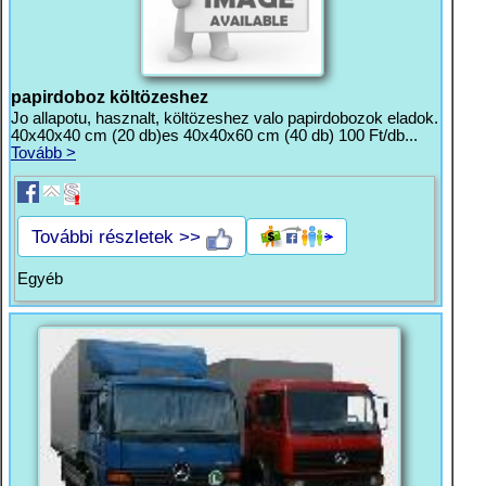
papirdoboz költözeshez
Jo allapotu, hasznalt, költözeshez valo papirdobozok eladok.
40x40x40 cm (20 db)es 40x40x60 cm (40 db) 100 Ft/db...
Tovább >
További részletek >>
Egyéb