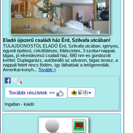
Eladó újszerű családi ház Érd, Szilvafa utcában!
TULAJDONOSTÓL ELADÓ Érd, Szilvafa utcában, igényes,
egyedi építésű, cirkófűtéses, földszintes, 3 szoba+nappali,
tágas, jó elrendezésű családi ház, 680 nm-es gondozott
kerttel. Duplagarázs, autóbeálló az udvaron, tágas terasz, a
nappali felett nincs födém, így láthatóak a tetőgerendák.
Amerikai-konyh...
Tovább >
További részletek >>
Ingatlan - kiadó