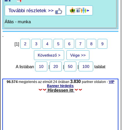
További részletek >>
Állás - munka
.
2
3
4
5
6
7
8
9
[1]
Következő >
Vége >>
10
20
50
100
A listában
|
|
|
találat
3.830
96.574
megjelenés az elmúlt 24 órában
partner oldalon -
VIP
Banner hirdetés
Hirdessen itt