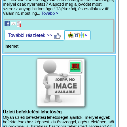
mellyel csak nyerhetsz? Alapozd meg a jövődet most,
szerezz anyagi biztonságot! Tájékozódj, és csatlakozz itt!
Valamint, most ing...
Tovább >
További részletek >>
Internet
Üzleti befektetési lehetőség
Olyan üzleti befektetési lehetőséget ajánlok, mellyel egyéb
befektetésekhez képpest kis összeggel, egész életében, sőt
az örökösei is, hatalmas haszonra tehet szert. Hogyan? Az