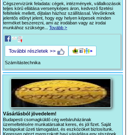
Cégszervizünk feladata: cégek, intézmények, vállalkozások
teljes körű ellátása versenyképes áron, kedvező fizetési
feltételek mellett, díjtalan házhoz szállítással. Vevőinknek
jelentős előnyt jelent, hogy egy helyen képesek minden
terméket beszerezni, ami az irodában vagy az irodai
munkához szüksége...
Tovább >
További részletek >>
Számítástechnika
Vásárlásból jövedelem!
Budapesti csomagküldő cég webáruházának
üzemeltetésére munkatársakat keres, és jól fizet. Saját
honlapokat űzeti támogatást, és eszközöket biztosítunk.
Keressen pénzt megszokott havi vásárlása egy részének