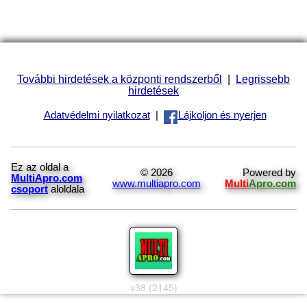
További hirdetések a központi rendszerből
|
Legrissebb
hirdetések
Adatvédelmi nyilatkozat
|
Lájkoljon és nyerjen
Ez az oldal a
© 2026
Powered by
MultiApro.com
www.multiapro.com
Multi
Apro.com
csoport
aloldala
v38 (2145)