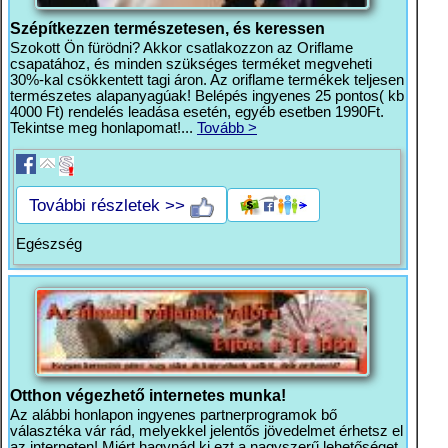
Szépítkezzen természetesen, és keressen
Szokott Ön fürödni? Akkor csatlakozzon az Oriflame
csapatához, és minden szükséges terméket megveheti
30%-kal csökkentett tagi áron. Az oriflame termékek teljesen
természetes alapanyagúak! Belépés ingyenes 25 pontos( kb
4000 Ft) rendelés leadása esetén, egyéb esetben 1990Ft.
Tekintse meg honlapomat!...
Tovább >
További részletek >>
Egészség
Otthon végezhető internetes munka!
Az alábbi honlapon ingyenes partnerprogramok bő
választéka vár rád, melyekkel jelentős jövedelmet érhetsz el
az interneten! Miért hagynád ki ezt a nagyszerű lehetőséget,