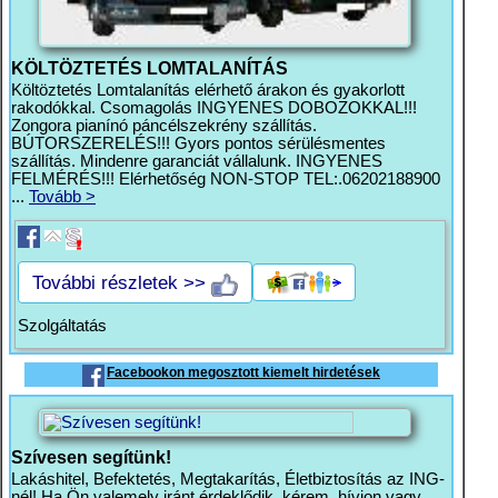
KÖLTÖZTETÉS LOMTALANÍTÁS
Költöztetés Lomtalanítás elérhető árakon és gyakorlott
rakodókkal. Csomagolás INGYENES DOBOZOKKAL!!!
Zongora pianínó páncélszekrény szállítás.
BÚTORSZERELÉS!!! Gyors pontos sérülésmentes
szállítás. Mindenre garanciát vállalunk. INGYENES
FELMÉRÉS!!! Elérhetőség NON-STOP TEL:.06202188900
...
Tovább >
További részletek >>
Szolgáltatás
Facebookon megosztott kiemelt hirdetések
Szívesen segítünk!
Lakáshitel, Befektetés, Megtakarítás, Életbiztosítás az ING-
nél! Ha Ön valemely iránt érdeklődik, kérem, hívjon vagy