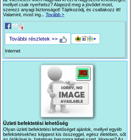
mellyel csak nyerhetsz? Alapozd meg a jövődet most,
szerezz anyagi biztonságot! Tájékozódj, és csatlakozz itt!
Valamint, most ing...
Tovább >
További részletek >>
Internet
Üzleti befektetési lehetőség
Olyan üzleti befektetési lehetőséget ajánlok, mellyel egyéb
befektetésekhez képpest kis összeggel, egész életében, sőt
az örökösei is, hatalmas haszonra tehet szert. Hogyan? Az