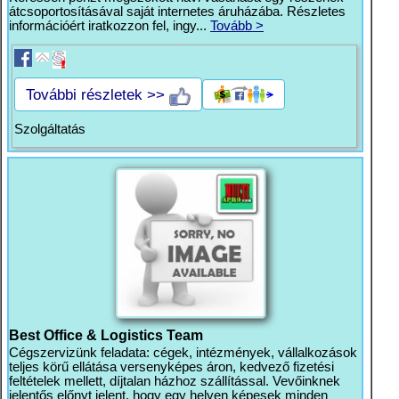
átcsoportosításával saját internetes áruházába. Részletes
információért iratkozzon fel, ingy...
Tovább >
További részletek >>
Szolgáltatás
Best Office & Logistics Team
Cégszervizünk feladata: cégek, intézmények, vállalkozások
teljes körű ellátása versenyképes áron, kedvező fizetési
feltételek mellett, díjtalan házhoz szállítással. Vevőinknek
jelentős előnyt jelent, hogy egy helyen képesek minden