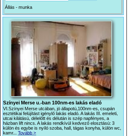
Állás - munka
Színyei Merse u.-ban 100nm-es lakás eladó
VI.Színyei Merse utcában, jó állapotú,100nm-es, csupán
esztétikai felújítást igénylő lakás eladó. A lakás III. emeleti,
utcai kilátású, délelőtt és délután is szép napfényes, a
házban lift nincs. A lakás rendkívül kedvező elosztású: 3
külön és egybe is nyíló szoba, hall, tágas konyha, külön wc,
kamr...
Tovább >