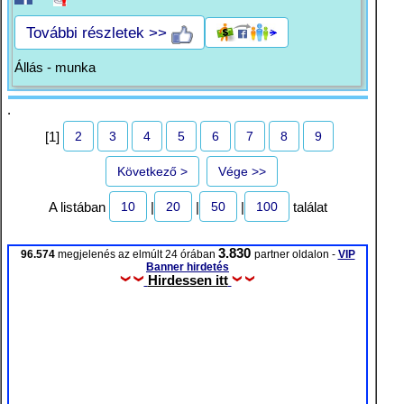
További részletek >>
Állás - munka
.
2
3
4
5
6
7
8
9
[1]
Következő >
Vége >>
10
20
50
100
A listában
|
|
|
találat
3.830
96.574
megjelenés az elmúlt 24 órában
partner oldalon -
VIP
Banner hirdetés
Hirdessen itt