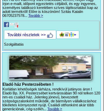
írjon e-mailt, időpont egyeztetés céljából, és egy ingyenes,
személyes találkozó keretében szíves tájékoztatást kap az
adott termékről! Előre is köszönöm! Szitás Katalin
06705237578...
Tovább >
További részletek >>
Szolgáltatás
Eladó ház Pesterzsébeten !
Korlátlan lehetőségek tárháza, rendkívül jutányos áron !
Eladó Bp. XX. Pesterzsébet kertvárosában 90 nöl telken 120
nm-es családi ház. Jelenleg jónevű, bevezetett
szépségszalonként működik, de bármilyen vállalkozáshoz
tökéletes környezetet nyújt. Családi otthonként akár több
generációnak, cég-székh...
Tovább >