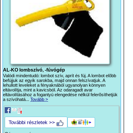
AL-KO lombszívó, -fúvógép
Valódi mindentudó: lombot szív, aprít és fúj. A lombot elõbb
befújjuk az egyik sarokba, majd onnan felszívatjuk. A
lehullott leveleket a fényaknából ugyanolyan könnyen
eltávolítja, mint a kavicsból. Az odaragadt avar
eltávolításához a fogantyú elengedése nélkül felerõsíthetjük
a szívóhatá...
Tovább >
További részletek >>