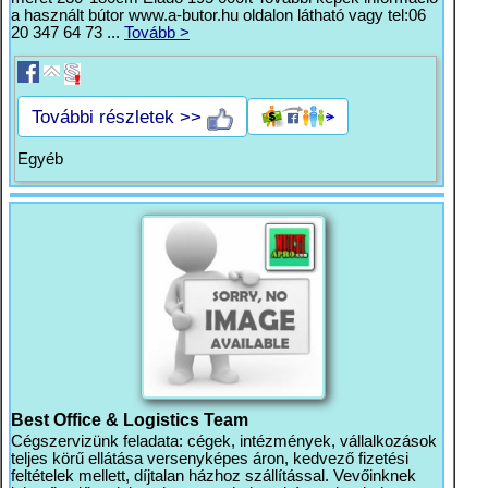
a használt bútor www.a-butor.hu oldalon látható vagy tel:06
20 347 64 73 ...
Tovább >
További részletek >>
Egyéb
Best Office & Logistics Team
Cégszervizünk feladata: cégek, intézmények, vállalkozások
teljes körű ellátása versenyképes áron, kedvező fizetési
feltételek mellett, díjtalan házhoz szállítással. Vevőinknek