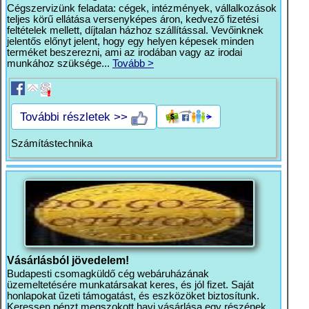
Cégszervizünk feladata: cégek, intézmények, vállalkozások
teljes körű ellátása versenyképes áron, kedvező fizetési
feltételek mellett, díjtalan házhoz szállítással. Vevőinknek
jelentős előnyt jelent, hogy egy helyen képesek minden
terméket beszerezni, ami az irodában vagy az irodai
munkához szüksége...
Tovább >
További részletek >>
Számítástechnika
Vásárlásból jövedelem!
Budapesti csomagküldő cég webáruházának
üzemeltetésére munkatársakat keres, és jól fizet. Saját
honlapokat űzeti támogatást, és eszközöket biztosítunk.
Keressen pénzt megszokott havi vásárlása egy részének