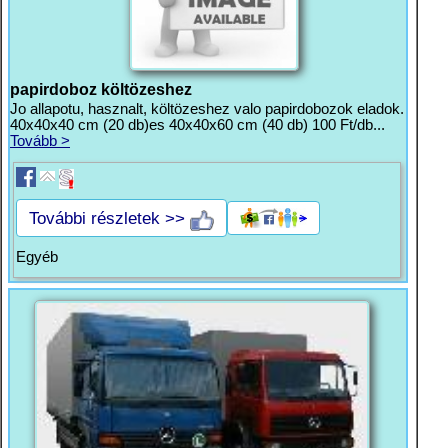
papirdoboz költözeshez
Jo allapotu, hasznalt, költözeshez valo papirdobozok eladok.
40x40x40 cm (20 db)es 40x40x60 cm (40 db) 100 Ft/db...
Tovább >
További részletek >>
Egyéb