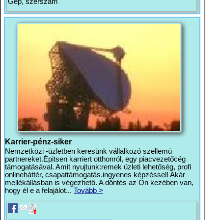
Gép, szerszám
Karrier-pénz-siker
Nemzetközi -üzletben keresünk vállalkozó szellemü
partnereket.Épitsen karriert otthonról, egy piacvezetőcég
támogatásával. Amit nyujtunk:remek üzleti lehetőség, profi
onlineháttér, csapattámogatás.ingyenes képzéssel! Akár
mellékállásban is végezhető. A döntés az Ön kezében van,
hogy él e a felajálot...
Tovább >