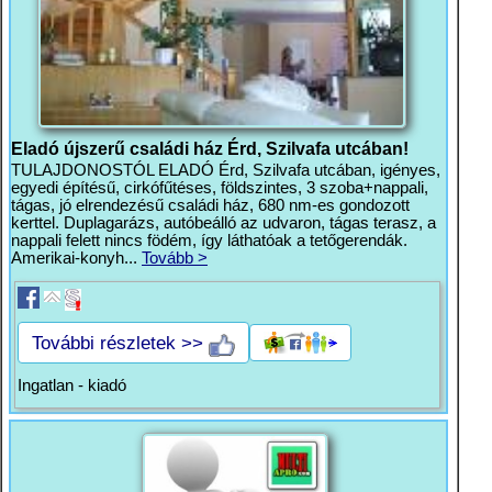
Eladó újszerű családi ház Érd, Szilvafa utcában!
TULAJDONOSTÓL ELADÓ Érd, Szilvafa utcában, igényes,
egyedi építésű, cirkófűtéses, földszintes, 3 szoba+nappali,
tágas, jó elrendezésű családi ház, 680 nm-es gondozott
kerttel. Duplagarázs, autóbeálló az udvaron, tágas terasz, a
nappali felett nincs födém, így láthatóak a tetőgerendák.
Amerikai-konyh...
Tovább >
További részletek >>
Ingatlan - kiadó