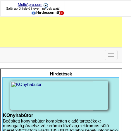
MultiApro.com
Saját apróhirdető ingyen, percek alatt!
Hirdessen itt
Toggle
navigation
-
-
Hirdetések
-
KOnyhabútor
Beépített konyhabútor kompletten eladó tartozékok:
mosogató,páraelszívó,kerámia főzőlap,elektromos sütő
méret 230*180cm Eladó 195 000ft További képek információ