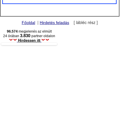
|
[ lábléc rész ]
Főoldal
Hirdetés feladás
96.574
megjelenés az elmúlt
3.830
24 órában
partner oldalon
Hirdessen itt